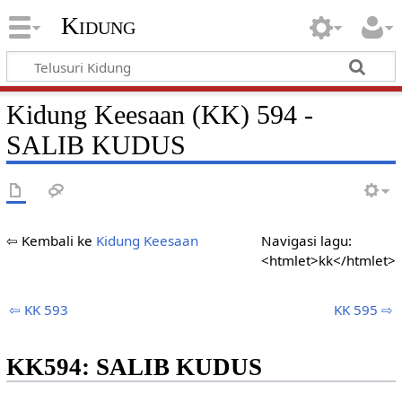
Kidung
Kidung Keesaan (KK) 594 -
SALIB KUDUS
⇦ Kembali ke
Kidung Keesaan
Navigasi lagu:
<htmlet>kk</htmlet>
⇦ KK 593
KK 595 ⇨
KK594: SALIB KUDUS