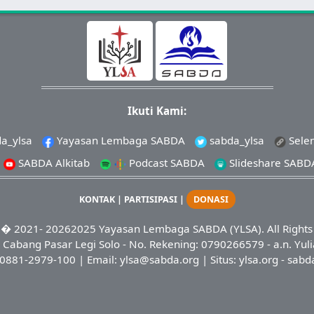
Ikuti Kami:
a_ylsa
Yayasan Lembaga SABDA
sabda_ylsa
Sele
SABDA Alkitab
Podcast SABDA
Slideshare SABD
KONTAK
|
PARTISIPASI
|
DONASI
� 2021-
20262025
Yayasan Lembaga SABDA (YLSA).
All Right
Cabang Pasar Legi Solo - No. Rekening: 0790266579 - a.n. Yuli
0881-2979-100
| Email:
ylsa@sabda.org
| Situs:
ylsa.org
-
sabd