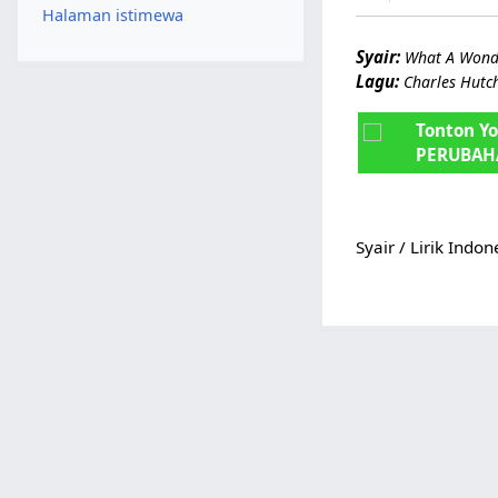
Halaman istimewa
Syair:
What A Wonde
Lagu:
Charles Hutc
Tonton Y
PERUBAH
Syair / Lirik Indo