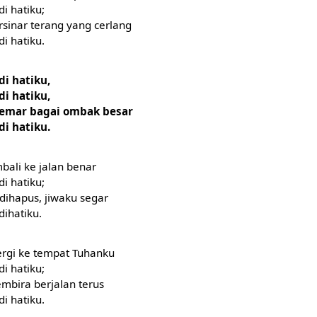
di hatiku;
rsinar terang yang cerlang
di hatiku.
di hatiku,
di hatiku,
gemar bagai ombak besar
di hatiku.
bali ke jalan benar
di hatiku;
dihapus, jiwaku segar
dihatiku.
ergi ke tempat Tuhanku
di hatiku;
embira berjalan terus
di hatiku.