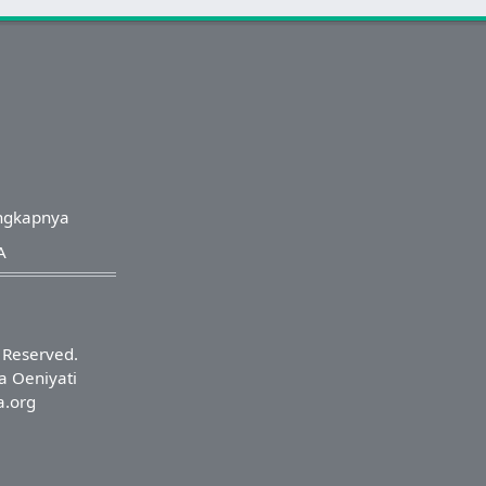
ngkapnya
A
s Reserved.
a Oeniyati
a.org