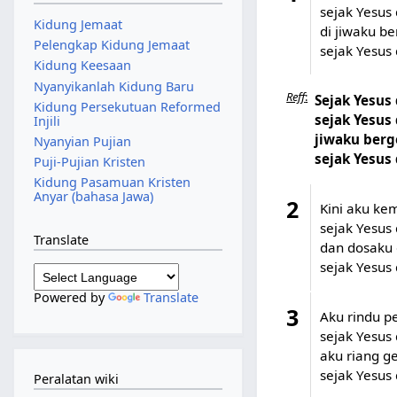
sejak Yesus 
Kidung Jemaat
di jiwaku be
Pelengkap Kidung Jemaat
sejak Yesus 
Kidung Keesaan
Nyanyikanlah Kidung Baru
Reff
:
Sejak Yesus 
Kidung Persekutuan Reformed
sejak Yesus 
Injili
jiwaku ber
Nyanyian Pujian
sejak Yesus 
Puji-Pujian Kristen
Kidung Pasamuan Kristen
Anyar (bahasa Jawa)
2
Kini aku kem
sejak Yesus 
Translate
dan dosaku 
sejak Yesus 
Powered by
Translate
3
Aku rindu p
sejak Yesus 
aku riang g
sejak Yesus 
Peralatan wiki