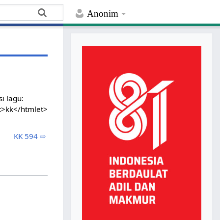
Anonim
i lagu:
t>kk</htmlet>
KK 594 ⇨