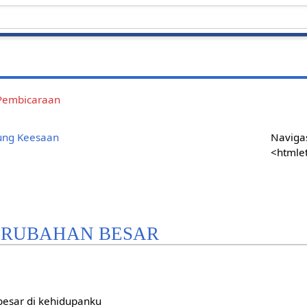
Pembicaraan
ung Keesaan
Navigas
<htmle
PERUBAHAN BESAR
esar di kehidupanku