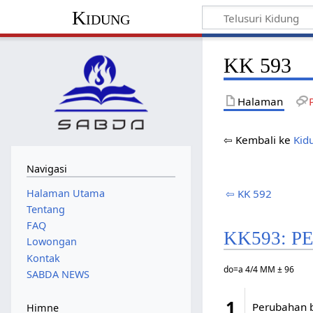
Kidung
KK 593
Halaman
⇦ Kembali ke
Kid
Navigasi
Halaman Utama
⇦ KK 592
Tentang
FAQ
KK593: 
Lowongan
Kontak
do=a 4/4 MM ± 96
SABDA NEWS
1
Perubahan b
Himne