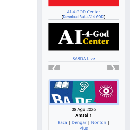
AI-4-GOD Center
[
Download Buku AI-4-GOD!
]
SABDA Live
❮
❯
08 Agu 2026
Amsal 1
Baca
|
Dengar
|
Nonton
|
Plus