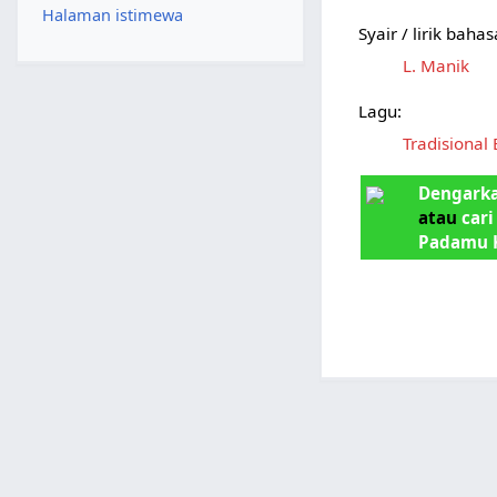
Halaman istimewa
Syair / lirik bah
L. Manik
Lagu:
Tradisional
Dengarka
atau
cari
Padamu 