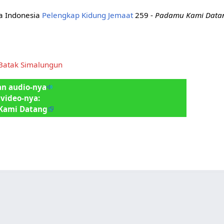
asa Indonesia
Pelengkap Kidung Jemaat
259 -
Padamu Kami Data
 Batak Simalungun
n audio-nya
 video-nya:
Kami Datang