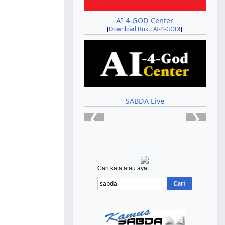
AI-4-GOD Center
[
Download Buku AI-4-GOD!
]
SABDA Live
❮
❯
Cari kata atau ayat: