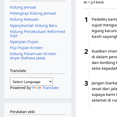
do = g 4 ketuk
Kidung Jemaat
Pelengkap Kidung Jemaat
1
PadaMu kami 
Kidung Keesaan
sujud menguc
Nyanyikanlah Kidung Baru
Agung karuni
Kidung Persekutuan Reformed
Injili
Kasih sayang
Nyanyian Pujian
Puji-Pujian Kristen
2
Kuatkan iman
Kidung Pasamuan Kristen
di dalam pen
Anyar (bahasa Jawa)
dan bimbing 
setia kepada
Translate
3
Jangan biarka
Powered by
Translate
sesat dari ja
supaya kami t
selamat di r
Peralatan wiki