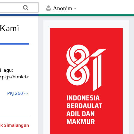
Anonim
 Kami
i lagu:
>pkj</htmlet>
PKJ 260 ⇨
tak Simalungun