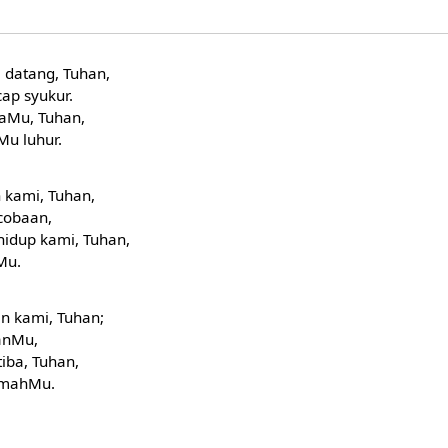
datang, Tuhan,
ap syukur.
aMu, Tuhan,
Mu luhur.
 kami, Tuhan,
cobaan,
hidup kami, Tuhan,
Mu.
n kami, Tuhan;
lanMu,
iba, Tuhan,
umahMu.