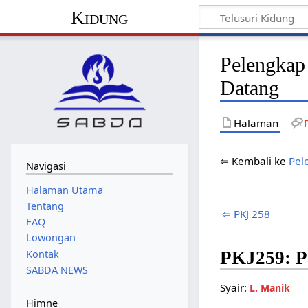
Kidung
Pelengkap
Datang
Halaman
⇦ Kembali ke
Pel
Navigasi
Halaman Utama
Tentang
⇦ PKJ 258
FAQ
Lowongan
PKJ259: 
Kontak
SABDA NEWS
Syair:
L. Manik
Himne