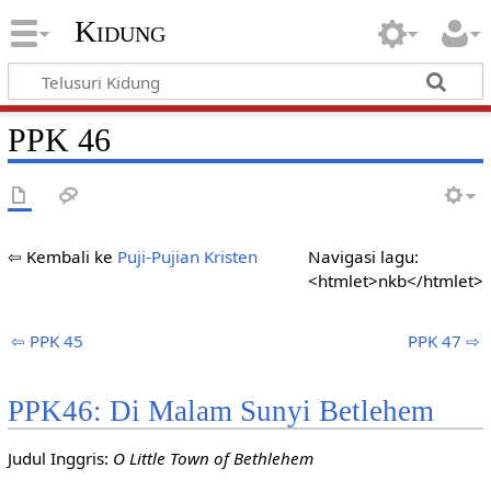
Kidung
PPK 46
⇦ Kembali ke
Puji-Pujian Kristen
Navigasi lagu:
<htmlet>nkb</htmlet>
⇦ PPK 45
PPK 47 ⇨
PPK46: Di Malam Sunyi Betlehem
Judul Inggris:
O Little Town of Bethlehem