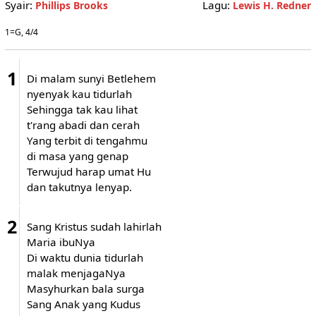
Syair:
Lagu:
Phillips Brooks
Lewis H. Redner
1=G, 4/4
1
Di malam sunyi Betlehem
nyenyak kau tidurlah
Sehingga tak kau lihat
t'rang abadi dan cerah
Yang terbit di tengahmu
di masa yang genap
Terwujud harap umat Hu
dan takutnya lenyap.
2
Sang Kristus sudah lahirlah
Maria ibuNya
Di waktu dunia tidurlah
malak menjagaNya
Masyhurkan bala surga
Sang Anak yang Kudus