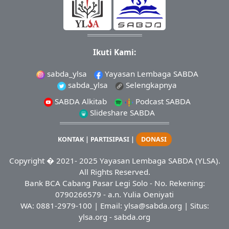
Ikuti Kami:
sabda_ylsa
Yayasan Lembaga SABDA
sabda_ylsa
Selengkapnya
SABDA Alkitab
Podcast SABDA
Slideshare SABDA
KONTAK
|
PARTISIPASI
|
DONASI
Copyright
� 2021-
2025
Yayasan Lembaga SABDA (YLSA).
All Rights Reserved.
Bank BCA Cabang Pasar Legi Solo - No. Rekening:
0790266579 - a.n. Yulia Oeniyati
WA:
0881-2979-100
| Email:
ylsa@sabda.org
| Situs:
ylsa.org
-
sabda.org