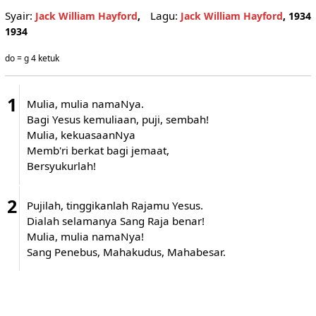
Syair:
Lagu:
Jack William Hayford
,
Jack William Hayford
, 1934
1934
do = g 4 ketuk
1
Mulia, mulia namaNya.
Bagi Yesus kemuliaan, puji, sembah!
Mulia, kekuasaanNya
Memb'ri berkat bagi jemaat,
Bersyukurlah!
2
Pujilah, tinggikanlah Rajamu Yesus.
Dialah selamanya Sang Raja benar!
Mulia, mulia namaNya!
Sang Penebus, Mahakudus, Mahabesar.