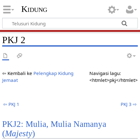
Kidung
PKJ 2
⇦ Kembali ke
Pelengkap Kidung
Navigasi lagu:
Jemaat
<htmlet>pkj</htmlet>
⇦ PKJ 1
PKJ 3 ⇨
PKJ2: Mulia, Mulia Namanya
(
Majesty
)