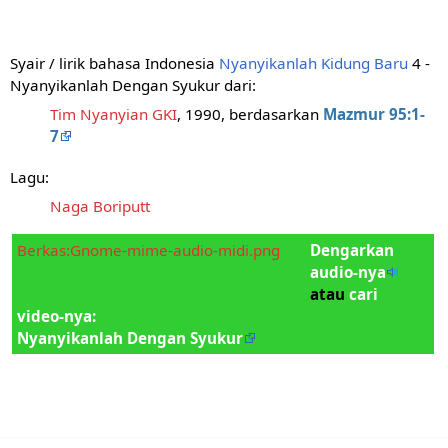
Syair / lirik bahasa Indonesia
Nyanyikanlah Kidung Baru
4 -
Nyanyikanlah Dengan Syukur dari:
Tim Nyanyian GKI
, 1990, berdasarkan
Mazmur 95:1-
7
Lagu:
Naga Boriputt
Berkas:Gnome-mime-audio-midi.png
Dengarkan
audio-nya
atau
cari
video-nya:
Nyanyikanlah Dengan Syukur