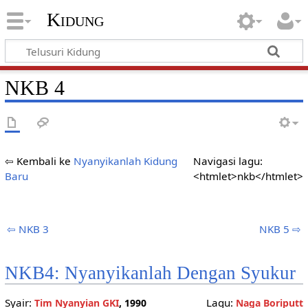
Kidung
NKB 4
⇦ Kembali ke
Nyanyikanlah Kidung
Navigasi lagu:
Baru
<htmlet>nkb</htmlet>
⇦ NKB 3
NKB 5 ⇨
NKB4: Nyanyikanlah Dengan Syukur
Syair:
Lagu:
Tim Nyanyian GKI
, 1990
Naga Boriputt