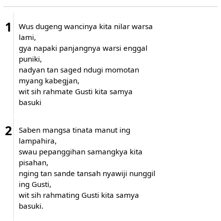
1
Wus dugeng wancinya kita nilar warsa
lami,
gya napaki panjangnya warsi enggal
puniki,
nadyan tan saged ndugi momotan
myang kabegjan,
wit sih rahmate Gusti kita samya
basuki
2
Saben mangsa tinata manut ing
lampahira,
swau pepanggihan samangkya kita
pisahan,
nging tan sande tansah nyawiji nunggil
ing Gusti,
wit sih rahmating Gusti kita samya
basuki.