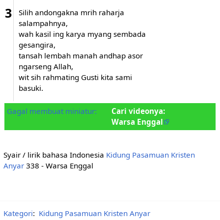
3
Silih andongakna mrih raharja
salampahnya,
wah kasil ing karya myang sembada
gesangira,
tansah lembah manah andhap asor
ngarseng Allah,
wit sih rahmating Gusti kita sami
basuki.
Gagal membuat miniatur:
Cari videonya:
Warsa Enggal
Syair / lirik bahasa Indonesia
Kidung Pasamuan Kristen
Anyar
338 - Warsa Enggal
Kategori
:
Kidung Pasamuan Kristen Anyar