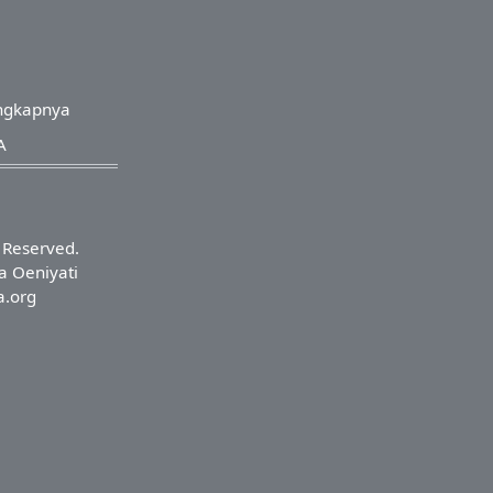
ngkapnya
A
s Reserved.
a Oeniyati
a.org