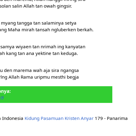
lan salin Allah tan owah gingsir.
a myang tangga tan salaminya setya
kang Maha mirah tansah ngluberken berkah.
 samya wiyaen tan nrimah ing kanyatan
h kang tan ana yektine tan keduga.
u den marema wah aja sira ngangsa
ng Allah Rama uripmu mesthi begja
onya:
sa Indonesia
Kidung Pasamuan Kristen Anyar
179 - Panarima