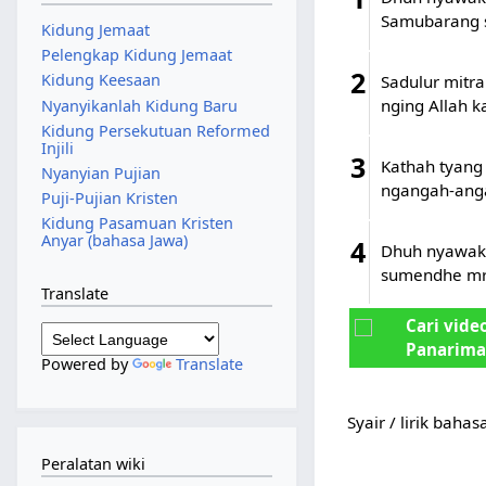
Samubarang so
Kidung Jemaat
Pelengkap Kidung Jemaat
2
Kidung Keesaan
Sadulur mitr
nging Allah 
Nyanyikanlah Kidung Baru
Kidung Persekutuan Reformed
Injili
3
Kathah tyang
Nyanyian Pujian
ngangah-anga
Puji-Pujian Kristen
Kidung Pasamuan Kristen
Anyar (bahasa Jawa)
4
Dhuh nyawak
sumendhe mrl
Translate
Cari vide
Panarima
Powered by
Translate
Syair / lirik baha
Peralatan wiki