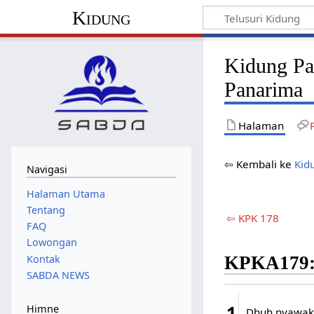
Kidung
Kidung Pa
Panarima
Halaman
⇦ Kembali ke
Kid
Navigasi
Halaman Utama
Tentang
⇦ KPK 178
FAQ
Lowongan
KPKA179:
Kontak
SABDA NEWS
1
Himne
Dhuh nyawaku