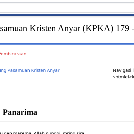
samuan Kristen Anyar (KPKA) 179 
Pembicaraan
ung Pasamuan Kristen Anyar
Navigasi 
<htmlet>
 Panarima
 den marema, Allah nunggil mring sira