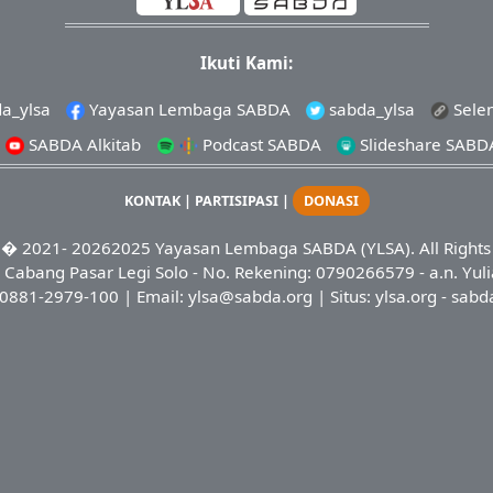
Ikuti Kami:
a_ylsa
Yayasan Lembaga SABDA
sabda_ylsa
Sele
SABDA Alkitab
Podcast SABDA
Slideshare SABD
KONTAK
|
PARTISIPASI
|
DONASI
� 2021-
20262025
Yayasan Lembaga SABDA (YLSA).
All Right
Cabang Pasar Legi Solo - No. Rekening: 0790266579 - a.n. Yuli
0881-2979-100
| Email:
ylsa@sabda.org
| Situs:
ylsa.org
-
sabd