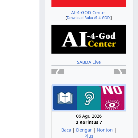
AI-4-GOD Center
[
Download Buku AI-4-GOD!
]
SABDA Live
❮
❯
06 Agu 2026
2 Korintus 7
Baca
|
Dengar
|
Nonton
|
Plus