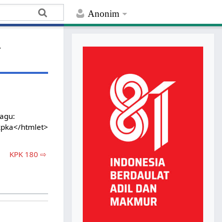
Anonim
-
lagu:
kpka</htmlet>
KPK 180 ⇨