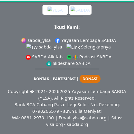
Ikuti Kami:
sabda_ylsa
Yayasan Lembaga SABDA
sabda_ylsa
Selengkapnya
SABDA Alkitab
Podcast SABDA
Slideshare SABDA
KONTAK
|
PARTISIPASI
|
DONASI
Copyright
� 2021-
20262025
Yayasan Lembaga SABDA
(YLSA).
All Rights Reserved.
Bank BCA Cabang Pasar Legi Solo - No. Rekening:
0790266579 - a.n. Yulia Oeniyati
WA:
0881-2979-100
| Email:
ylsa@sabda.org
| Situs:
ylsa.org
-
sabda.org