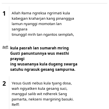
1
Allah Rama ngreksa ngrimati kula
kabegjan kraharjan kang pinanggya
lamun nyanggi momotan lan
sangsara
tinunggil mrih tan ngantos semplah,
Reff
:
kula pasrah lan sumarah mring
Gusti panuntunnya wus mesthi
prayogi
ing wusananya kula dugeng swarga
satuhu ngrasuk gesang sampurna.
2
Yesus Gusti nebus kula tyang dosa,
wah ngiyatken kula gesang suci,
manggul salib wit ndherek Sang
pamarta, nekseni margining basuki.
Reff: