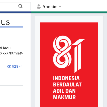
Anonim
SUS
i lagu:
t>kk</htmlet>
KK 628 ⇨