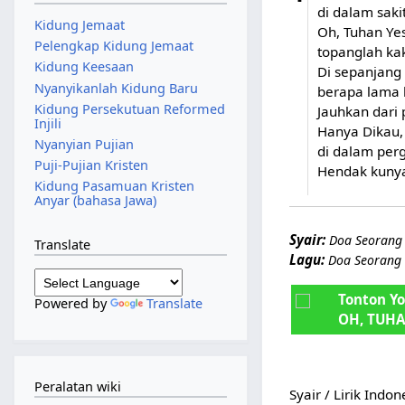
di dalam sak
Kidung Jemaat
Oh, Tuhan Yes
Pelengkap Kidung Jemaat
topanglah ka
Kidung Keesaan
Di sepanjang 
Nyanyikanlah Kidung Baru
berapa lama 
Kidung Persekutuan Reformed
Jauhkan dari 
Injili
Hanya Dikau,
Nyanyian Pujian
di dalam per
Puji-Pujian Kristen
Hendak kunya
Kidung Pasamuan Kristen
Anyar (bahasa Jawa)
Syair:
Doa Seorang 
Translate
Lagu:
Doa Seorang 
Tonton Y
Powered by
Translate
OH, TUHA
Peralatan wiki
Syair / Lirik Indo