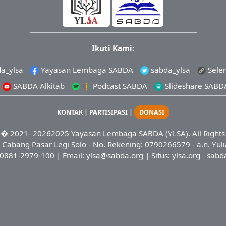
Ikuti Kami:
a_ylsa
Yayasan Lembaga SABDA
sabda_ylsa
Sele
SABDA Alkitab
Podcast SABDA
Slideshare SABD
KONTAK
|
PARTISIPASI
|
DONASI
� 2021-
20262025
Yayasan Lembaga SABDA (YLSA).
All Right
Cabang Pasar Legi Solo - No. Rekening: 0790266579 - a.n. Yuli
0881-2979-100
| Email:
ylsa@sabda.org
| Situs:
ylsa.org
-
sabd