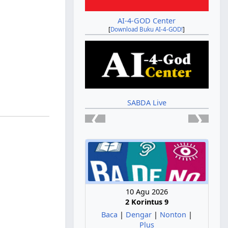
AI-4-GOD Center
[
Download Buku AI-4-GOD!
]
SABDA Live
❮
❯
10 Agu 2026
2 Korintus 9
Baca
|
Dengar
|
Nonton
|
Plus