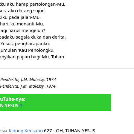
itku aku harap pertolongan-Mu.
us, aku datang sujud,
kiku pada jalan-Mu.
hari ‘ku menanti-Mu,
lagi harus mengeluh?
padaku segala duka dan derita.
 Yesus, pengharapanku,
gumulan ‘Kau Penolongku.
nyikan pujian bagi-Mu, Tuhan.
Penderita, J.M. Malessy, 1974
Penderita, J.M. Malessy, 1974
ouTube-nya:
N YESUS
nesia
Kidung Keesaan
627 - OH, TUHAN YESUS