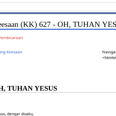
eesaan (KK) 627 - OH, TUHAN YE
Pembicaraan
ung Keesaan
Navigas
<htmle
H, TUHAN YESUS
sus, dengar doaku,