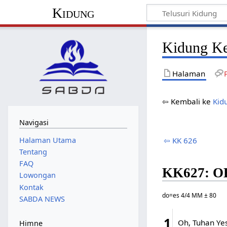
Kidung
Kidung K
Halaman
⇦ Kembali ke
Kid
Navigasi
Halaman Utama
⇦ KK 626
Tentang
FAQ
KK627: O
Lowongan
Kontak
do=es 4/4 MM ± 80
SABDA NEWS
1
Oh, Tuhan Ye
Himne