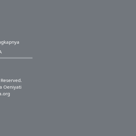
ngkapnya
A
s Reserved.
a Oeniyati
a.org