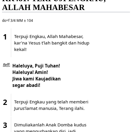
ALLAH MAHABESAR
do=f 3/4 MM ± 104
1
Terpuji Engkau, Allah Mahabesar,
kar’na Yesus t’lah bangkit dan hidup
kekal!
Reff
:
Haleluya, Puji Tuhan!
Haleluya! Amin!
Jiwa kami Kaujadikan
segar abadi!
2
Terpuji Engkau yang telah memberi
Jurus’lamat manusia, Terang ilahi.
3
Dimuliakanlah Anak Domba kudus
yang mengurbankan diri, jadi