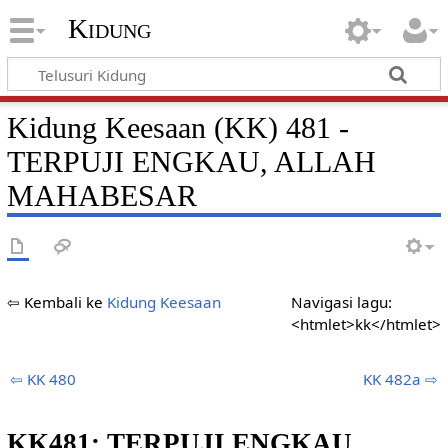
Kidung
Kidung Keesaan (KK) 481 -
TERPUJI ENGKAU, ALLAH
MAHABESAR
⇦ Kembali ke
Kidung Keesaan
Navigasi lagu:
<htmlet>kk</htmlet>
⇦ KK 480
KK 482a ⇨
KK481: TERPUJI ENGKAU,