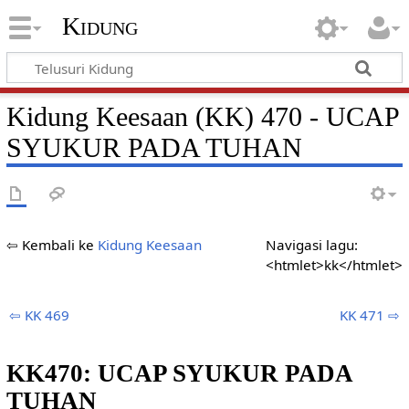
Kidung
Kidung Keesaan (KK) 470 - UCAP
SYUKUR PADA TUHAN
⇦ Kembali ke
Kidung Keesaan
Navigasi lagu:
<htmlet>kk</htmlet>
⇦ KK 469
KK 471 ⇨
KK470: UCAP SYUKUR PADA
TUHAN