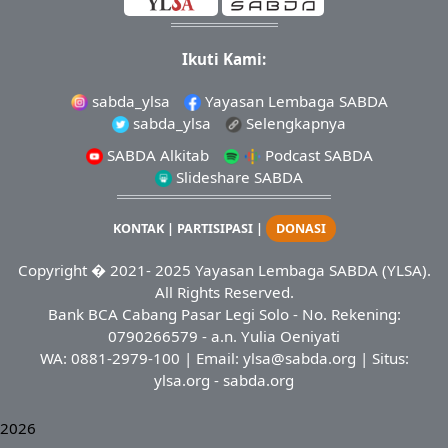
Ikuti Kami:
sabda_ylsa
Yayasan Lembaga SABDA
sabda_ylsa
Selengkapnya
SABDA Alkitab
Podcast SABDA
Slideshare SABDA
KONTAK
|
PARTISIPASI
|
DONASI
Copyright
� 2021-
2025
Yayasan Lembaga SABDA (YLSA).
All Rights Reserved.
Bank BCA Cabang Pasar Legi Solo - No. Rekening:
0790266579 - a.n. Yulia Oeniyati
WA:
0881-2979-100
| Email:
ylsa@sabda.org
| Situs:
ylsa.org
-
sabda.org
2026