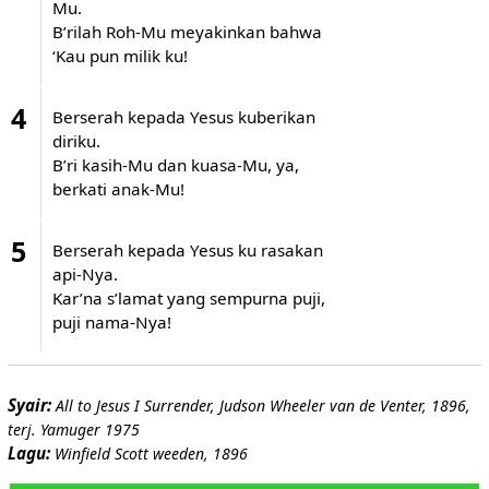
Mu.
B’rilah Roh-Mu meyakinkan bahwa
‘Kau pun milik ku!
4
Berserah kepada Yesus kuberikan
diriku.
B’ri kasih-Mu dan kuasa-Mu, ya,
berkati anak-Mu!
5
Berserah kepada Yesus ku rasakan
api-Nya.
Kar’na s’lamat yang sempurna puji,
puji nama-Nya!
Syair:
All to Jesus I Surrender, Judson Wheeler van de Venter, 1896,
terj. Yamuger 1975
Lagu:
Winfield Scott weeden, 1896