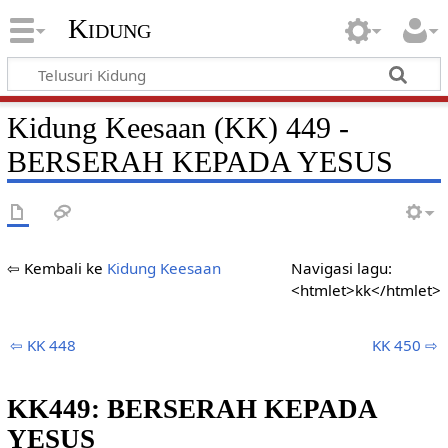
Kidung
Kidung Keesaan (KK) 449 -
BERSERAH KEPADA YESUS
⇦ Kembali ke
Kidung Keesaan
Navigasi lagu:
<htmlet>kk</htmlet>
⇦ KK 448
KK 450 ⇨
KK449: BERSERAH KEPADA
YESUS