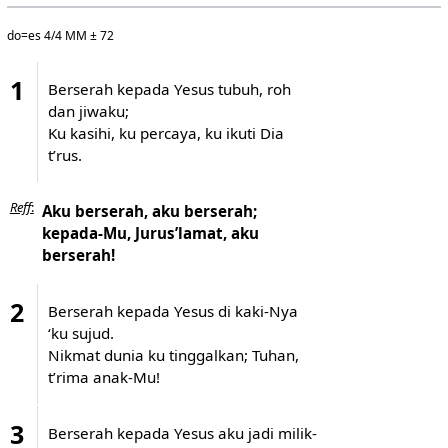
do=es 4/4 MM ± 72
1
Berserah kepada Yesus tubuh, roh
dan jiwaku;
Ku kasihi, ku percaya, ku ikuti Dia
t’rus.
Reff
:
Aku berserah, aku berserah;
kepada-Mu, Jurus’lamat, aku
berserah!
2
Berserah kepada Yesus di kaki-Nya
‘ku sujud.
Nikmat dunia ku tinggalkan; Tuhan,
t’rima anak-Mu!
3
Berserah kepada Yesus aku jadi milik-