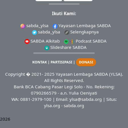
Ikuti Kami:
sabda_ylsa
Yayasan Lembaga SABDA
sabda_ylsa
Selengkapnya
SABDA Alkitab
Podcast SABDA
Slideshare SABDA
KONTAK
|
PARTISIPASI
|
DONASI
Copyright
� 2021-
2025
Yayasan Lembaga SABDA (YLSA).
All Rights Reserved.
Bank BCA Cabang Pasar Legi Solo - No. Rekening:
0790266579 - a.n. Yulia Oeniyati
WA:
0881-2979-100
| Email:
ylsa@sabda.org
| Situs:
ylsa.org
-
sabda.org
2026