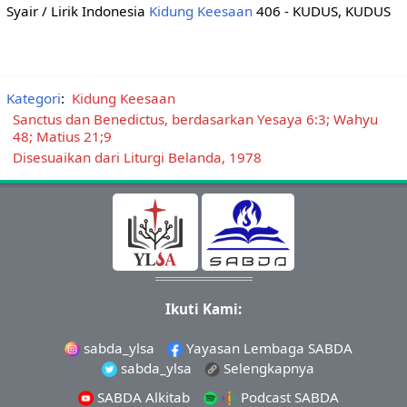
Syair / Lirik Indonesia
Kidung Keesaan
406 - KUDUS, KUDUS
Kategori
:
Kidung Keesaan
Sanctus dan Benedictus, berdasarkan Yesaya 6:3; Wahyu
48; Matius 21;9
Disesuaikan dari Liturgi Belanda, 1978
Ikuti Kami:
sabda_ylsa
Yayasan Lembaga SABDA
sabda_ylsa
Selengkapnya
SABDA Alkitab
Podcast SABDA