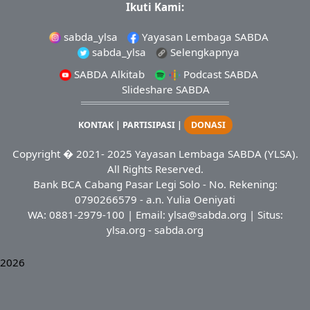
Ikuti Kami:
sabda_ylsa
Yayasan Lembaga SABDA
sabda_ylsa
Selengkapnya
SABDA Alkitab
Podcast SABDA
Slideshare SABDA
KONTAK
|
PARTISIPASI
|
DONASI
Copyright
� 2021-
2025
Yayasan Lembaga SABDA (YLSA).
All Rights Reserved.
Bank BCA Cabang Pasar Legi Solo - No. Rekening:
0790266579 - a.n. Yulia Oeniyati
WA:
0881-2979-100
| Email:
ylsa@sabda.org
| Situs:
ylsa.org
-
sabda.org
2026