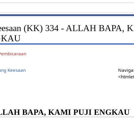
eesaan (KK) 334 - ALLAH BAPA, 
GKAU
Pembicaraan
ung Keesaan
Navigas
<htmle
ALLAH BAPA, KAMI PUJI ENGKAU