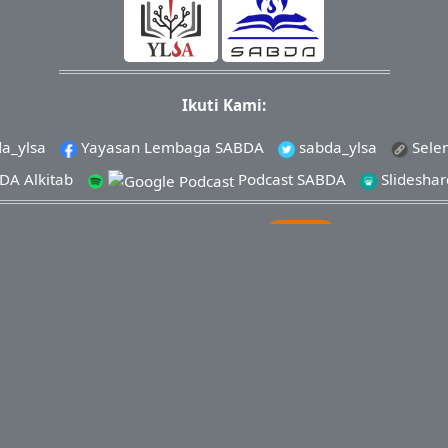
Ikuti Kami:
a_ylsa
Yayasan Lembaga SABDA
sabda_ylsa
Sele
A Alkitab
Podcast SABDA
Slidesha
KONTAK
|
PARTISIPASI
|
DONASI
� 2021-
20262025
Yayasan Lembaga SABDA (YLSA).
All Right
Cabang Pasar Legi Solo - No. Rekening: 0790266579 - a.n. Yuli
0881-2979-100
| Email:
ylsa@sabda.org
| Situs:
ylsa.org
-
sabd