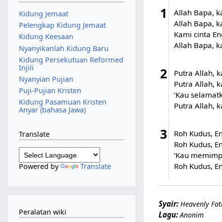
1
Allah Bapa, k
Kidung Jemaat
Allah Bapa, k
Pelengkap Kidung Jemaat
Kami cinta E
Kidung Keesaan
Allah Bapa, k
Nyanyikanlah Kidung Baru
Kidung Persekutuan Reformed
Injili
2
Putra Allah, 
Nyanyian Pujian
Putra Allah, 
Puji-Pujian Kristen
‘Kau selamat
Kidung Pasamuan Kristen
Putra Allah, 
Anyar (bahasa Jawa)
3
Roh Kudus, E
Translate
Roh Kudus, E
‘Kau memimpin
Roh Kudus, E
Powered by
Translate
Syair:
Heavenly Fat
Peralatan wiki
Lagu:
Anonim