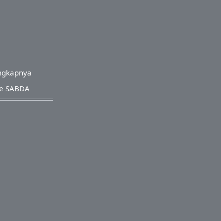
ngkapnya
re SABDA
s Reserved.
a Oeniyati
a.org