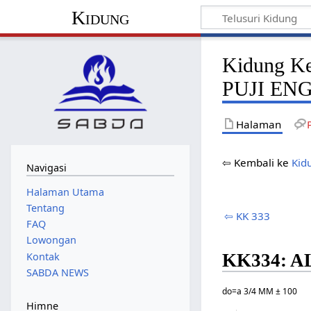
Kidung
Kidung K
PUJI EN
Halaman
⇦ Kembali ke
Kid
Navigasi
Halaman Utama
Tentang
⇦ KK 333
FAQ
Lowongan
KK334: 
Kontak
SABDA NEWS
do=a 3/4 MM ± 100
Himne