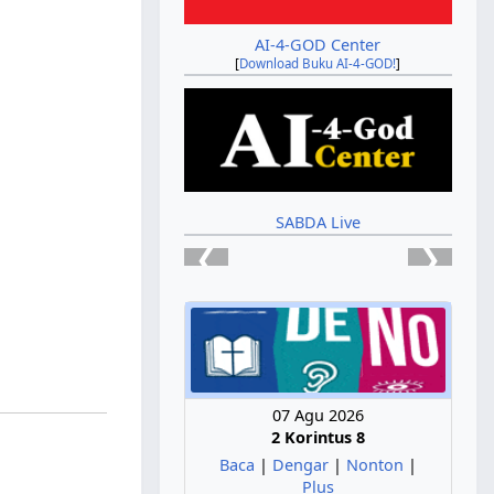
AI-4-GOD Center
[
Download Buku AI-4-GOD!
]
SABDA Live
❮
❯
07 Agu 2026
2 Korintus 8
Baca
|
Dengar
|
Nonton
|
Plus