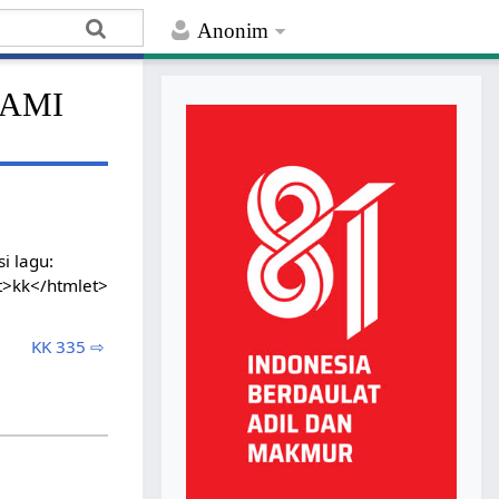
Anonim
KAMI
i lagu:
t>kk</htmlet>
KK 335 ⇨