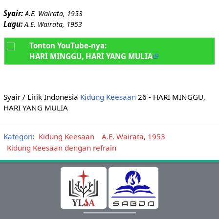
Syair:
A.E. Wairata, 1953
Lagu:
A.E. Wairata, 1953
Tonton YouTube-nya:
HARI MINGGU, HARI YANG MULIA
Syair / Lirik Indonesia
Kidung Keesaan
26 - HARI MINGGU,
HARI YANG MULIA
Kategori
:
Kidung Keesaan
A.E. Wairata, 1953
Kidung Keesaan dengan refrain