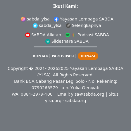
Ikuti Kami:
sabda_ylsa
Yayasan Lembaga SABDA
sabda_ylsa
Selengkapnya
SABDA Alkitab
Podcast SABDA
Slideshare SABDA
KONTAK
|
PARTISIPASI
|
DONASI
Copyright
� 2021-
20262025
Yayasan Lembaga SABDA
(YLSA).
All Rights Reserved.
Bank BCA Cabang Pasar Legi Solo - No. Rekening:
0790266579 - a.n. Yulia Oeniyati
WA:
0881-2979-100
| Email:
ylsa@sabda.org
| Situs:
ylsa.org
-
sabda.org