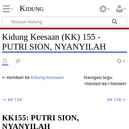
Kidung
Kidung Keesaan (KK) 155 -
PUTRI SION, NYANYILAH
⇦ Kembali ke
Kidung Keesaan
Navigasi lagu:
<htmlet>kk</htmlet>
⇦ KK 154
KK 156 ⇨
KK155: PUTRI SION,
NYANYILAH