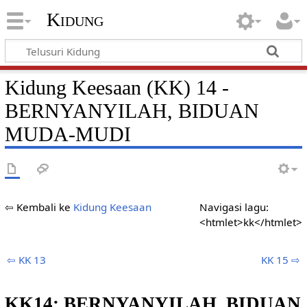
Kidung
Kidung Keesaan (KK) 14 -
BERNYANYILAH, BIDUAN
MUDA-MUDI
⇦ Kembali ke
Kidung Keesaan
Navigasi lagu:
<htmlet>kk</htmlet>
⇦ KK 13
KK 15 ⇨
KK14: BERNYANYILAH, BIDUAN