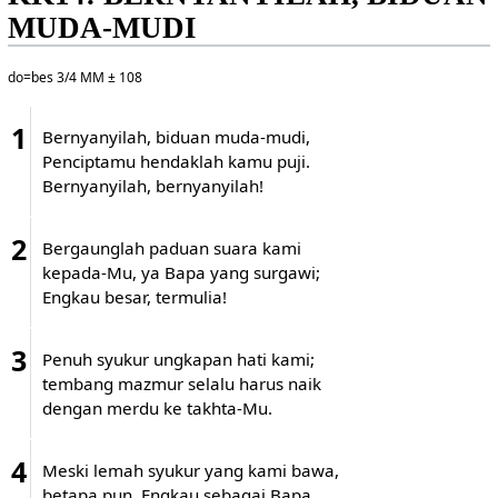
MUDA-MUDI
do=bes 3/4 MM ± 108
1
Bernyanyilah, biduan muda-mudi,
Penciptamu hendaklah kamu puji.
Bernyanyilah, bernyanyilah!
2
Bergaunglah paduan suara kami
kepada-Mu, ya Bapa yang surgawi;
Engkau besar, termulia!
3
Penuh syukur ungkapan hati kami;
tembang mazmur selalu harus naik
dengan merdu ke takhta-Mu.
4
Meski lemah syukur yang kami bawa,
betapa pun, Engkau sebagai Bapa