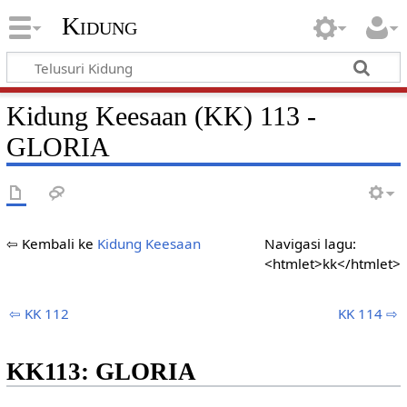
Kidung
Kidung Keesaan (KK) 113 -
GLORIA
⇦ Kembali ke
Kidung Keesaan
Navigasi lagu:
<htmlet>kk</htmlet>
⇦ KK 112
KK 114 ⇨
KK113: GLORIA