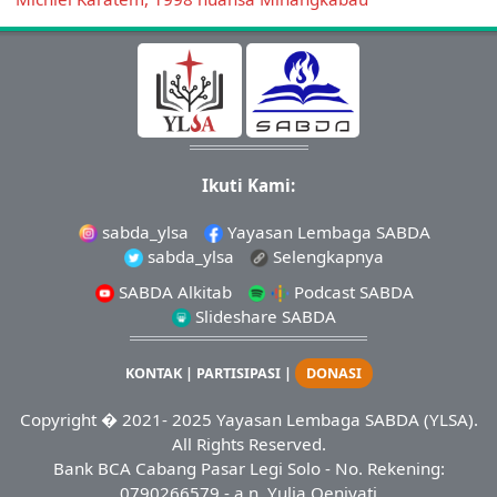
Ikuti Kami:
sabda_ylsa
Yayasan Lembaga SABDA
sabda_ylsa
Selengkapnya
SABDA Alkitab
Podcast SABDA
Slideshare SABDA
KONTAK
|
PARTISIPASI
|
DONASI
Copyright
� 2021-
2025
Yayasan Lembaga SABDA (YLSA).
All Rights Reserved.
Bank BCA Cabang Pasar Legi Solo - No. Rekening:
0790266579 - a.n. Yulia Oeniyati