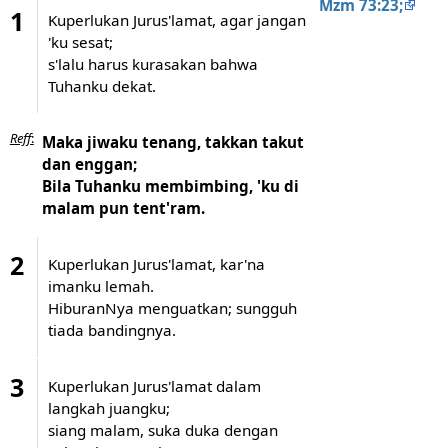
Mzm 73:23;
1
Kuperlukan Jurus'lamat, agar jangan
'ku sesat;
s'lalu harus kurasakan bahwa
Tuhanku dekat.
Reff
:
Maka jiwaku tenang, takkan takut
dan enggan;
Bila Tuhanku membimbing, 'ku di
malam pun tent'ram.
2
Kuperlukan Jurus'lamat, kar'na
imanku lemah.
HiburanNya menguatkan; sungguh
tiada bandingnya.
3
Kuperlukan Jurus'lamat dalam
langkah juangku;
siang malam, suka duka dengan