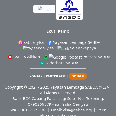
Ikuti Kami:
sabda_ylsa
Yayasan Lembaga SABDA
sabda_ylsa
Selengkapnya
SABDA Alkitab
Podcast SABDA
Slideshare SABDA
KONTAK
|
PARTISIPASI
|
DONASI
Copyright
� 2021-
2025
Yayasan Lembaga SABDA (YLSA).
All Rights Reserved.
Bank BCA Cabang Pasar Legi Solo - No. Rekening:
0790266579 - a.n. Yulia Oeniyati
WA:
0881-2979-100
| Email:
ylsa@sabda.org
| Situs:
ylsa.org
-
sabda.org