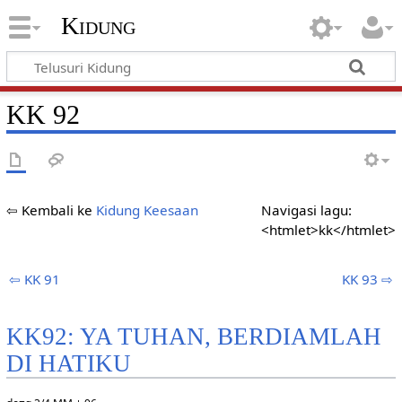
Kidung
KK 92
⇦ Kembali ke
Kidung Keesaan
Navigasi lagu:
<htmlet>kk</htmlet>
⇦ KK 91
KK 93 ⇨
KK92: YA TUHAN, BERDIAMLAH
DI HATIKU