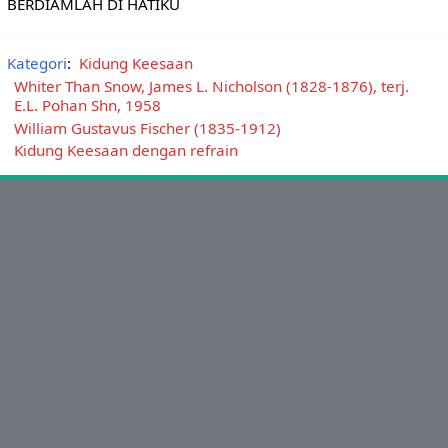
BERDIAMLAH DI HATIKU
Kategori
:
Kidung Keesaan
Whiter Than Snow, James L. Nicholson (1828-1876), terj.
E.L. Pohan Shn, 1958
William Gustavus Fischer (1835-1912)
Kidung Keesaan dengan refrain
Ikuti Kami:
sabda_ylsa
Yayasan Lembaga SABDA
sabda_ylsa
Selengkapnya
SABDA Alkitab
Podcast SABDA
Slideshare SABDA