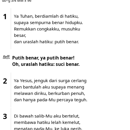
do=g 3/4 MM ± 96
1
Ya Tuhan, berdiamlah di hatiku,
supaya sempurna benar hidupku.
Remukkan congkakku, musuhku
besar,
dan uraslah hatiku: putih benar.
Reff
:
Putih benar, ya putih benar!
Oh, uraslah hatiku: suci benar.
2
Ya Yesus, jenguk dari surga cerlang
dan bantulah aku supaya menang
melawan diriku, berkurban penuh,
dan hanya pada-Mu percaya teguh.
3
Di bawah salib-Mu aku bertelut,
membawa hatiku lelah kemelut,
menatap pada-Mu, ke luka perih.