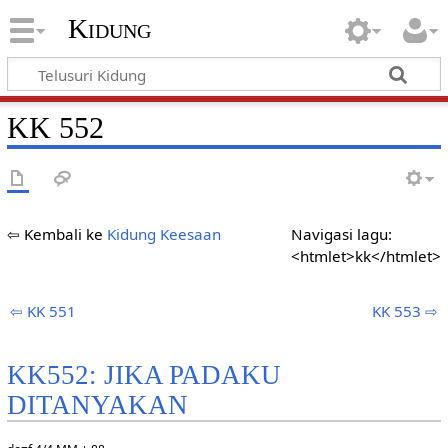
Kidung
KK 552
⇦ Kembali ke
Kidung Keesaan
Navigasi lagu:
<htmlet>kk</htmlet>
⇦ KK 551
KK 553 ⇨
KK552: JIKA PADAKU
DITANYAKAN