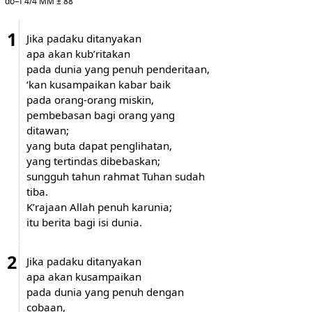
do=f 4/4 MM ± 88
1
Jika padaku ditanyakan
apa akan kub’ritakan
pada dunia yang penuh penderitaan,
‘kan kusampaikan kabar baik
pada orang-orang miskin,
pembebasan bagi orang yang
ditawan;
yang buta dapat penglihatan,
yang tertindas dibebaskan;
sungguh tahun rahmat Tuhan sudah
tiba.
K’rajaan Allah penuh karunia;
itu berita bagi isi dunia.
2
Jika padaku ditanyakan
apa akan kusampaikan
pada dunia yang penuh dengan
cobaan,