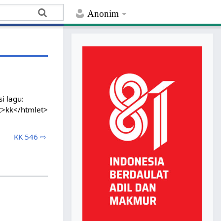
Anonim
i lagu:
t>kk</htmlet>
KK 546 ⇨