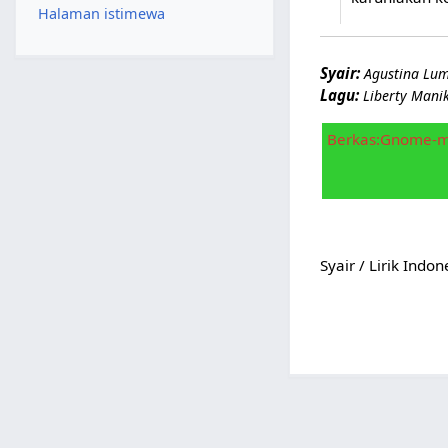
Halaman istimewa
Syair:
Agustina Lum
Lagu:
Liberty Mani
Berkas:Gnome-m
Syair / Lirik Indo