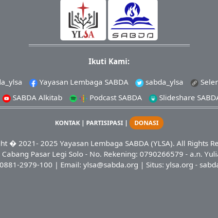
Ikuti Kami:
a_ylsa
Yayasan Lembaga SABDA
sabda_ylsa
Sele
SABDA Alkitab
Podcast SABDA
Slideshare SABD
KONTAK
|
PARTISIPASI
|
DONASI
ht
� 2021-
2025
Yayasan Lembaga SABDA (YLSA).
All Rights R
Cabang Pasar Legi Solo - No. Rekening: 0790266579 - a.n. Yuli
0881-2979-100
| Email:
ylsa@sabda.org
| Situs:
ylsa.org
-
sabd