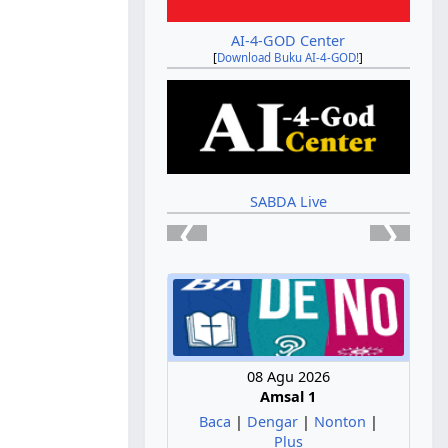
AI-4-GOD Center
[
Download Buku AI-4-GOD!
]
SABDA Live
❮
❯
08 Agu 2026
Amsal 1
Baca
|
Dengar
|
Nonton
|
Plus