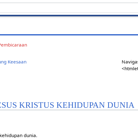
Pembicaraan
ung Keesaan
Navigas
<htmle
ESUS KRISTUS KEHIDUPAN DUNIA
 kehidupan dunia.