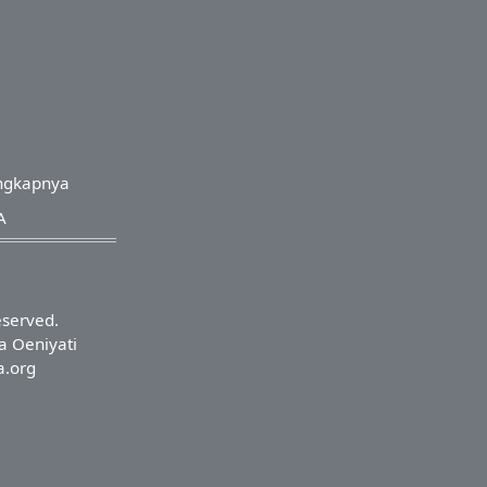
ngkapnya
A
eserved.
a Oeniyati
a.org