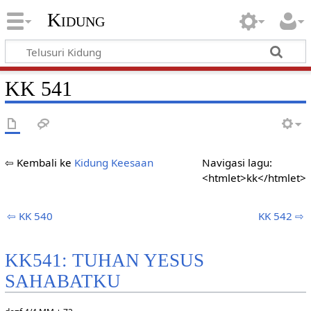
Kidung
KK 541
⇦ Kembali ke
Kidung Keesaan
Navigasi lagu:
<htmlet>kk</htmlet>
⇦ KK 540
KK 542 ⇨
KK541: TUHAN YESUS
SAHABATKU