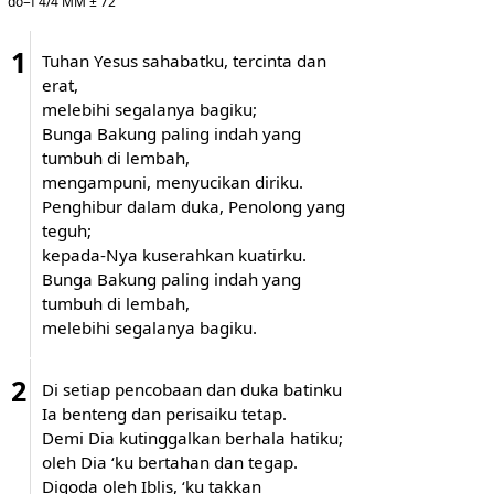
do=f 4/4 MM ± 72
1
Tuhan Yesus sahabatku, tercinta dan
erat,
melebihi segalanya bagiku;
Bunga Bakung paling indah yang
tumbuh di lembah,
mengampuni, menyucikan diriku.
Penghibur dalam duka, Penolong yang
teguh;
kepada-Nya kuserahkan kuatirku.
Bunga Bakung paling indah yang
tumbuh di lembah,
melebihi segalanya bagiku.
2
Di setiap pencobaan dan duka batinku
Ia benteng dan perisaiku tetap.
Demi Dia kutinggalkan berhala hatiku;
oleh Dia ‘ku bertahan dan tegap.
Digoda oleh Iblis, ‘ku takkan