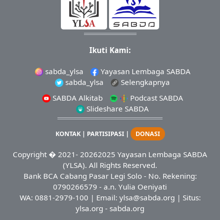
Ikuti Kami:
sabda_ylsa
Yayasan Lembaga SABDA
sabda_ylsa
Selengkapnya
SABDA Alkitab
Podcast SABDA
Slideshare SABDA
KONTAK
|
PARTISIPASI
|
DONASI
Copyright
� 2021-
20262025
Yayasan Lembaga SABDA
(YLSA).
All Rights Reserved.
Bank BCA Cabang Pasar Legi Solo - No. Rekening:
0790266579 - a.n. Yulia Oeniyati
WA:
0881-2979-100
| Email:
ylsa@sabda.org
| Situs:
ylsa.org
-
sabda.org