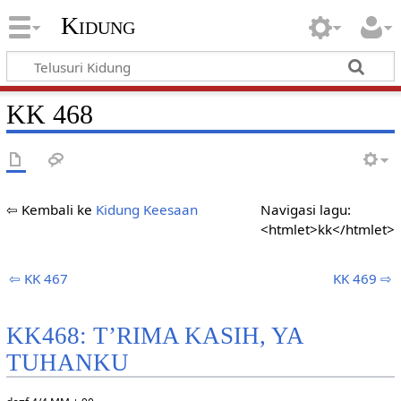
Kidung
KK 468
⇦ Kembali ke
Kidung Keesaan
Navigasi lagu:
<htmlet>kk</htmlet>
⇦ KK 467
KK 469 ⇨
KK468: T’RIMA KASIH, YA
TUHANKU