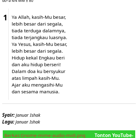
do=a 4/4 MM ± 80
1
Ya Allah, kasih-Mu besar,
lebih besar dari segala,
tiada terduga dalamnya,
tiada terjangkau luasnya.
Ya Yesus, kasih-Mu besar,
lebih besar dari segala.
Hidup kekal Engkau beri
dan aku hidup berseri!
Dalam doa ku bersyukur
atas limpah kasih-Mu.
Ajar aku mengasihi-Mu
dan sesama manusia.
Syair:
Januar Ishak
Lagu:
Januar Ishak
Berkas:Gnome-mime-audio-midi.png
Tonton YouTube-