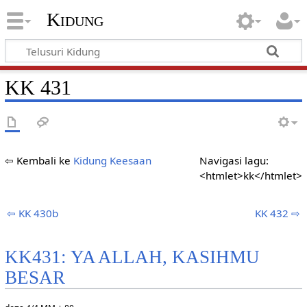
Kidung
KK 431
⇦ Kembali ke
Kidung Keesaan
Navigasi lagu:
<htmlet>kk</htmlet>
⇦ KK 430b
KK 432 ⇨
KK431: YA ALLAH, KASIHMU
BESAR