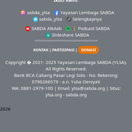
sabda_ylsa
Yayasan Lembaga SABDA
sabda_ylsa
Selengkapnya
SABDA Alkitab
Podcast SABDA
Slideshare SABDA
KONTAK
|
PARTISIPASI
|
DONASI
Copyright
� 2021-
2025
Yayasan Lembaga SABDA (YLSA).
All Rights Reserved.
Bank BCA Cabang Pasar Legi Solo - No. Rekening:
0790266579 - a.n. Yulia Oeniyati
WA:
0881-2979-100
| Email:
ylsa@sabda.org
| Situs:
ylsa.org
-
sabda.org
2026