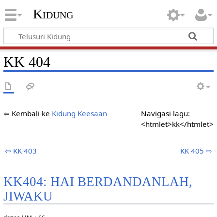
Kidung
KK 404
⇦ Kembali ke
Kidung Keesaan
Navigasi lagu:
<htmlet>kk</htmlet>
⇦ KK 403
KK 405 ⇨
KK404: HAI BERDANDANLAH,
JIWAKU