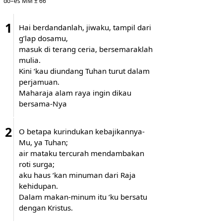
do=es MM ± 66
1
Hai berdandanlah, jiwaku, tampil dari
g’lap dosamu,
masuk di terang ceria, bersemaraklah
mulia.
Kini ‘kau diundang Tuhan turut dalam
perjamuan.
Maharaja alam raya ingin dikau
bersama-Nya
2
O betapa kurindukan kebajikannya-
Mu, ya Tuhan;
air mataku tercurah mendambakan
roti surga;
aku haus ‘kan minuman dari Raja
kehidupan.
Dalam makan-minum itu ‘ku bersatu
dengan Kristus.