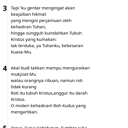
3
Tapi ‘ku gentar mengingat akan
keajaiban hikmat
yang mengisi perjamuan oleh
kehadiran Tuhan,
hingga sungguh kuindahkan Tubuh
Kristus yang kumakan:
tak terduka, ya Tuhanku, kebesaran
kuasa-Mu.
4
Akal budi takkan mampu menguraikan
mukjizat-Mu
walau orangnya ribuan, namun roti
tidak kurang
Roti itu tubuh Kristus,anggur itu darah
Kristus.
O misteri kehadiran! Roh Kudus yang
mengartikan.
5
Yesus, Surya kehidupan, Sumber suka