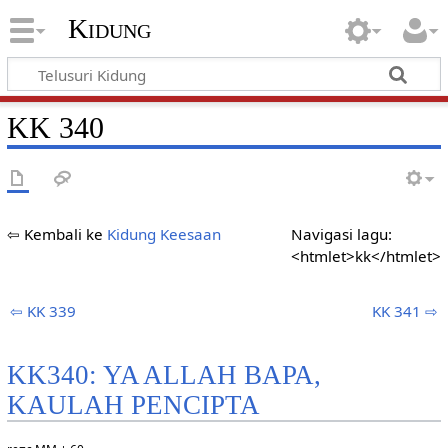
Kidung
KK 340
⇦ Kembali ke
Kidung Keesaan
Navigasi lagu:
<htmlet>kk</htmlet>
⇦ KK 339
KK 341 ⇨
KK340: YA ALLAH BAPA,
KAULAH PENCIPTA