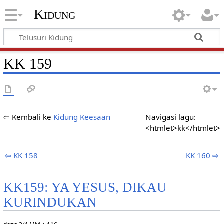
Kidung
KK 159
⇦ Kembali ke
Kidung Keesaan
Navigasi lagu:
<htmlet>kk</htmlet>
⇦ KK 158
KK 160 ⇨
KK159: YA YESUS, DIKAU
KURINDUKAN