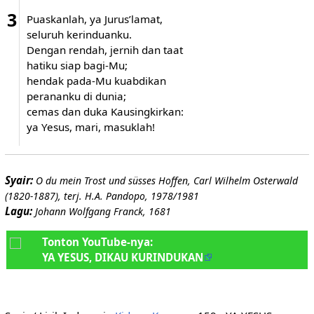
3
Puaskanlah, ya Jurus’lamat,
seluruh kerinduanku.
Dengan rendah, jernih dan taat
hatiku siap bagi-Mu;
hendak pada-Mu kuabdikan
perananku di dunia;
cemas dan duka Kausingkirkan:
ya Yesus, mari, masuklah!
Syair:
O du mein Trost und süsses Hoffen, Carl Wilhelm Osterwald
(1820-1887), terj. H.A. Pandopo, 1978/1981
Lagu:
Johann Wolfgang Franck, 1681
Tonton YouTube-nya:
YA YESUS, DIKAU KURINDUKAN