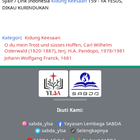
Syair / Lirik Indonesia
Kidung Keesaan
159 - YA YESUS,
DIKAU KURINDUKAN
Kategori
:
Kidung Keesaan
O du mein Trost und süsses Hoffen, Carl Wilhelm
Osterwald (1820-1887), terj. H.A. Pandopo, 1978/1981
Johann Wolfgang Franck, 1681
Ikuti Kami:
sabda_ylsa
Yayasan Lembaga SABDA
sabda_ylsa
Selengkapnya