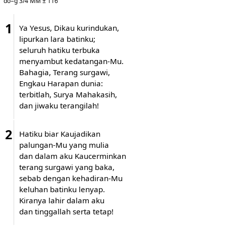
do=g 3/4 MM ± 116
1
Ya Yesus, Dikau kurindukan,
lipurkan lara batinku;
seluruh hatiku terbuka
menyambut kedatangan-Mu.
Bahagia, Terang surgawi,
Engkau Harapan dunia:
terbitlah, Surya Mahakasih,
dan jiwaku terangilah!
2
Hatiku biar Kaujadikan
palungan-Mu yang mulia
dan dalam aku Kaucerminkan
terang surgawi yang baka,
sebab dengan kehadiran-Mu
keluhan batinku lenyap.
Kiranya lahir dalam aku
dan tinggallah serta tetap!