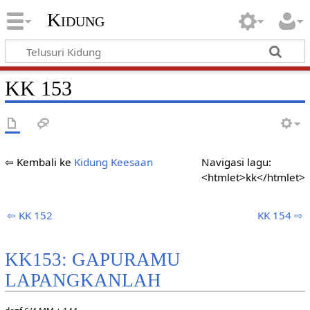
Kidung
KK 153
⇦ Kembali ke
Kidung Keesaan
Navigasi lagu:
<htmlet>kk</htmlet>
⇦ KK 152
KK 154 ⇨
KK153: GAPURAMU
LAPANGKANLAH