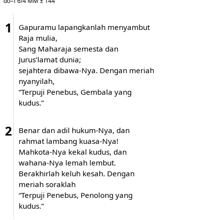
do=f 6/4 MM ± 144
1
Gapuramu lapangkanlah menyambut
Raja mulia,
Sang Maharaja semesta dan
Jurus’lamat dunia;
sejahtera dibawa-Nya. Dengan meriah
nyanyilah,
“Terpuji Penebus, Gembala yang
kudus.”
2
Benar dan adil hukum-Nya, dan
rahmat lambang kuasa-Nya!
Mahkota-Nya kekal kudus, dan
wahana-Nya lemah lembut.
Berakhirlah keluh kesah. Dengan
meriah soraklah
“Terpuji Penebus, Penolong yang
kudus.”