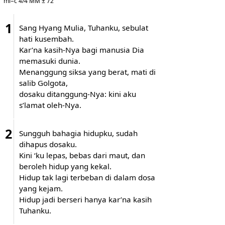
mi=c 4/4 MM ± 72
1
Sang Hyang Mulia, Tuhanku, sebulat
hati kusembah.
Kar’na kasih-Nya bagi manusia Dia
memasuki dunia.
Menanggung siksa yang berat, mati di
salib Golgota,
dosaku ditanggung-Nya: kini aku
s’lamat oleh-Nya.
2
Sungguh bahagia hidupku, sudah
dihapus dosaku.
Kini ‘ku lepas, bebas dari maut, dan
beroleh hidup yang kekal.
Hidup tak lagi terbeban di dalam dosa
yang kejam.
Hidup jadi berseri hanya kar’na kasih
Tuhanku.