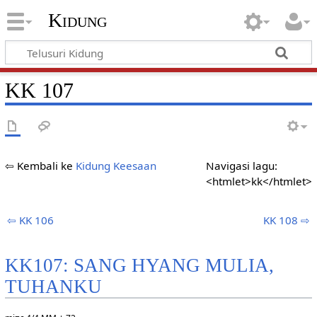
Kidung
KK 107
⇦ Kembali ke
Kidung Keesaan
Navigasi lagu:
<htmlet>kk</htmlet>
⇦ KK 106
KK 108 ⇨
KK107: SANG HYANG MULIA,
TUHANKU