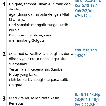
Mrk 15:22-24;2
1
Golgota, tempat Tuhanku disalib dan
Kor 5:18-19;1
dicela,
Yoh 2:2;Yeh
agar dunia damai pula dengan Allah,
47:1-12;
Khaliknya.
Dari sanalah mengalir sungai kasih
kurnia
Bagi orang berdosa, yang
memandang Golgota.
Yoh 3:16;Yoh
2
O samud'ra kasih Allah: bagi isis dunia
14:6;
diberiNya Putra Tunggal, agar kita
s'lamatlah!
Yesus, Jalan, Kebenaran, Sumber
Hidup yang baka,
t'lah berkurban bagi kita pada salib
Golgota.
Ibr 9:11-14;Flp
3
Mari kita muliakan cinta kasih
2:8;Ef 2:1-10;1
Penebus:
Ptr 2:22-24;