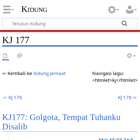
Kidung
KJ 177
⇦ Kembali ke
Kidung Jemaat
Navigasi lagu:
<htmlet>kj</htmlet>
⇦ KJ 176
KJ 178 ⇨
KJ177: Golgota, Tempat Tuhanku
Disalib