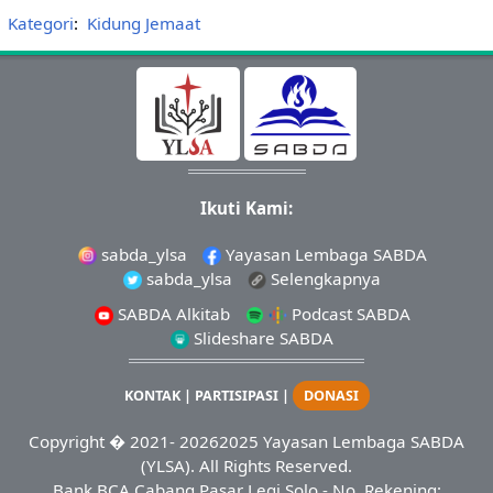
Kategori
:
Kidung Jemaat
Ikuti Kami:
sabda_ylsa
Yayasan Lembaga SABDA
sabda_ylsa
Selengkapnya
SABDA Alkitab
Podcast SABDA
Slideshare SABDA
KONTAK
|
PARTISIPASI
|
DONASI
Copyright
� 2021-
20262025
Yayasan Lembaga SABDA
(YLSA).
All Rights Reserved.
Bank BCA Cabang Pasar Legi Solo - No. Rekening: