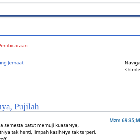
Pembicaraan
ung Jemaat
Naviga
<htmle
ya, Pujilah
Mzm 69:35;M
na semesta patut memuji kuasaNya,
Nya tak henti, limpah kasihNya tak terperi.
eff.