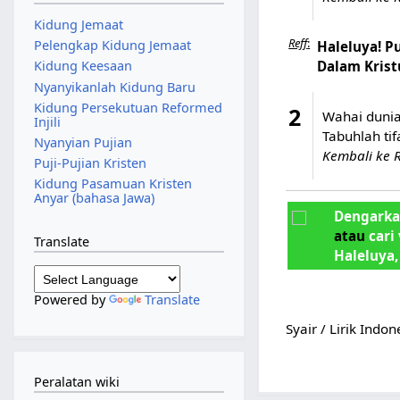
Kidung Jemaat
Reff
:
Pelengkap Kidung Jemaat
Haleluya! P
Kidung Keesaan
Dalam Krist
Nyanyikanlah Kidung Baru
Kidung Persekutuan Reformed
2
Wahai dunia
Injili
Tabuhlah ti
Nyanyian Pujian
Kembali ke R
Puji-Pujian Kristen
Kidung Pasamuan Kristen
Anyar (bahasa Jawa)
Dengarka
atau
cari
Translate
Haleluya,
Powered by
Translate
Syair / Lirik Indo
Peralatan wiki