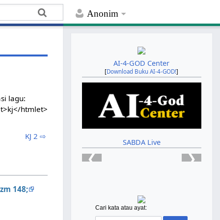
Anonim
AI-4-GOD Center
[
Download Buku AI-4-GOD!
]
si lagu:
t>kj</htmlet>
KJ 2 ⇨
SABDA Live
❮
❯
zm 148;
Cari kata atau ayat: