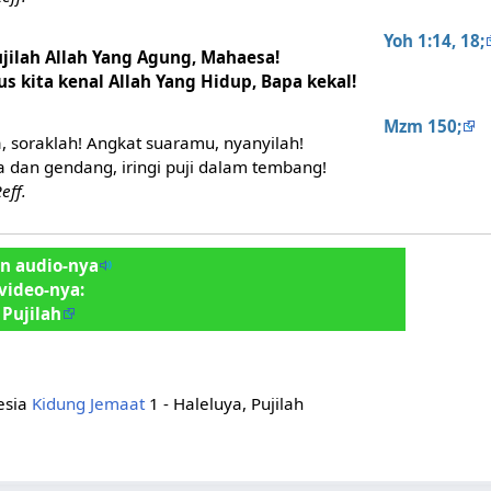
Yoh 1:14, 18;
ujilah Allah Yang Agung, Mahaesa!
us kita kenal Allah Yang Hidup, Bapa kekal!
Mzm 150;
, soraklah! Angkat suaramu, nyanyilah!
fa dan gendang, iringi puji dalam tembang!
eff.
n audio-nya
 video-nya:
 Pujilah
nesia
Kidung Jemaat
1 - Haleluya, Pujilah