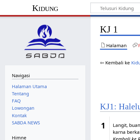
Kidung
KJ 1
Halaman
⇦ Kembali ke
Kid
Navigasi
Halaman Utama
Tentang
FAQ
KJ1: Halelu
Lowongan
Kontak
SABDA NEWS
1
Langit, bua
karna berkat
Himne
Kembali ke R