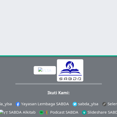
Ikuti Kami:
a_ylsa
Yayasan Lembaga SABDA
sabda_ylsa
Sele
SABDA Alkitab
Podcast SABDA
Slideshare SAB