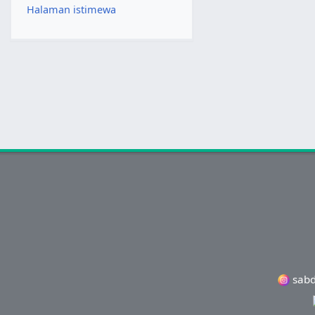
Halaman istimewa
sabd