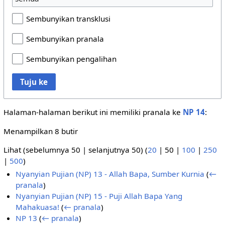
Sembunyikan transklusi
Sembunyikan pranala
Sembunyikan pengalihan
Tuju ke
Halaman-halaman berikut ini memiliki pranala ke
NP 14
:
Menampilkan 8 butir
Lihat (
sebelumnya 50
|
selanjutnya 50
) (
20
|
50
|
100
|
250
|
500
)
Nyanyian Pujian (NP) 13 - Allah Bapa, Sumber Kurnia
(
←
pranala
)
Nyanyian Pujian (NP) 15 - Puji Allah Bapa Yang
Mahakuasa!
(
← pranala
)
NP 13
(
← pranala
)