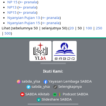
NP 15
(
← pranala
)
NP13
(
← pranala
)
NP15
(
← pranala
)
Nyanyian Pujian 13
(
← pranala
)
Nyanyian Pujian 15
(
← pranala
)
Lihat (
sebelumnya 50
|
selanjutnya 50
) (
20
|
50
|
100
|
250
|
500
)
Ikuti Kami:
sabda_ylsa
Yayasan Lembaga SABDA
sabda_ylsa
Selengkapnya
SABDA Alkitab
Podcast SABDA
Slideshare SABDA