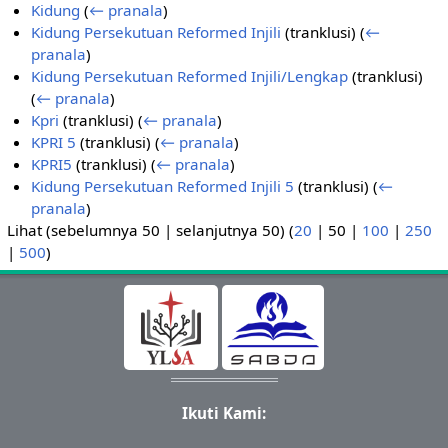
Kidung
(
← pranala
)
Kidung Persekutuan Reformed Injili
(tranklusi)
(
←
pranala
)
Kidung Persekutuan Reformed Injili/Lengkap
(tranklusi)
(
← pranala
)
Kpri
(tranklusi)
(
← pranala
)
KPRI 5
(tranklusi)
(
← pranala
)
KPRI5
(tranklusi)
(
← pranala
)
Kidung Persekutuan Reformed Injili 5
(tranklusi)
(
←
pranala
)
Lihat (
sebelumnya 50
|
selanjutnya 50
) (
20
|
50
|
100
|
250
|
500
)
Ikuti Kami: