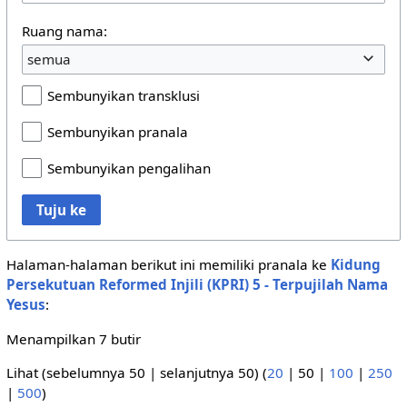
Ruang nama:
semua
Sembunyikan transklusi
Sembunyikan pranala
Sembunyikan pengalihan
Tuju ke
Halaman-halaman berikut ini memiliki pranala ke
Kidung
Persekutuan Reformed Injili (KPRI) 5 - Terpujilah Nama
Yesus
:
Menampilkan 7 butir
Lihat (
sebelumnya 50
|
selanjutnya 50
) (
20
|
50
|
100
|
250
|
500
)