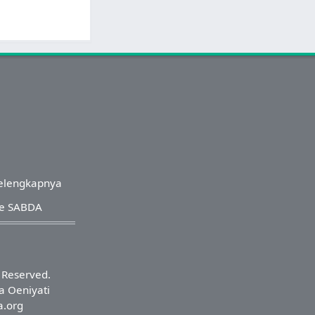
elengkapnya
re SABDA
s Reserved.
a Oeniyati
a.org