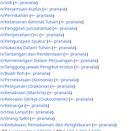
n/Sidi
(
← pranala
)
an/Perjamuan Kudus
(
← pranala
)
an/Pernikahan
(
← pranala
)
an/Kebesaran Rahmat Tuhan
(
← pranala
)
n/Panggilan Juruselamat
(
← pranala
)
n/Penyerahan Diri
(
← pranala
)
an/Pengucapan Syukur
(
← pranala
)
n/Sukacita Dalam Tuhan
(
← pranala
)
n/Tantangan dan Penderitaan
(
← pranala
)
an/Kemenangan Dalam Perjuangan
(
← pranala
)
n/Tanggung Jawab Pengikut Kristus
(
← pranala
)
an/Buah Roh
(
← pranala
)
n/Persekutuan (Koinonia)
(
← pranala
)
n/Pelayanan (Diakonia)
(
← pranala
)
n/Kesaksian (Martiria)
(
← pranala
)
an/Keesaan Gereja (Oukoumene)
(
← pranala
)
an/Keluarga
(
← pranala
)
n/Usia Lanjut
(
← pranala
)
n/Orang Sakit
(
← pranala
)
an/Kedukaan, Pemakaman dan Penghiburan
(
← pranala
)