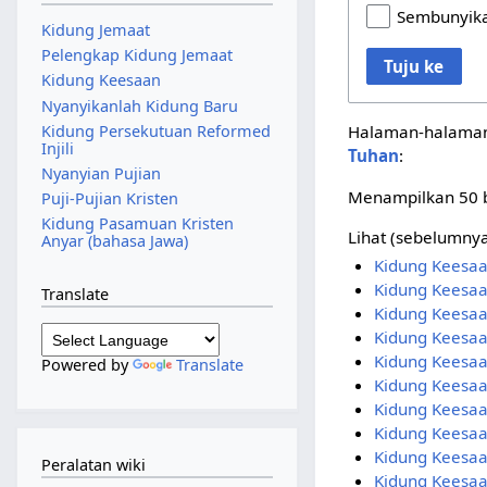
Sembunyika
Kidung Jemaat
Pelengkap Kidung Jemaat
Tuju ke
Kidung Keesaan
Nyanyikanlah Kidung Baru
Kidung Persekutuan Reformed
Halaman-halaman 
Injili
Tuhan
:
Nyanyian Pujian
Menampilkan 50 b
Puji-Pujian Kristen
Kidung Pasamuan Kristen
Lihat (
sebelumny
Anyar (bahasa Jawa)
Kidung Keesa
Kidung Keesaa
Translate
Kidung Keesaa
Kidung Keesa
Kidung Keesa
Powered by
Translate
Kidung Keesaa
Kidung Keesaa
Kidung Keesaa
Kidung Keesaa
Peralatan wiki
Kidung Keesaa