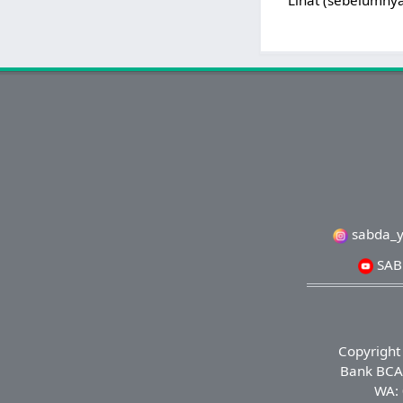
Lihat (
sebelumny
sabda_y
SABD
Copyright
Bank BCA 
WA: