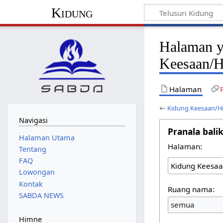
Kidung
Halaman y
Keesaan/H
Halaman
←
Kidung Keesaan/H
Navigasi
Pranala bali
Halaman Utama
Halaman:
Tentang
FAQ
Lowongan
Kontak
Ruang nama:
SABDA NEWS
semua
Himne