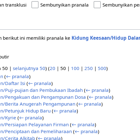
n transklusi
Sembunyikan pranala
Sembunyikan pe
berikut ini memiliki pranala ke
Kidung Keesaan/Hidup Dal
utir
a 50
|
selanjutnya 50
) (
20
|
50
|
100
|
250
|
500
)
an
(
← pranala
)
n/Daftar Isi
(
← pranala
)
n/Puji-pujian dan Pembukaan Ibadah
(
← pranala
)
an/Pengakuan dan Pengampunan Dosa
(
← pranala
)
an/Berita Anugerah Pengampunan
(
← pranala
)
n/Petunjuk Hidup Baru
(
← pranala
)
n/Kyrie
(
← pranala
)
n/Persiapan Pelayanan Firman
(
← pranala
)
n/Penciptaan dan Pemeliharaan
(
← pranala
)
n/Cerita Alkitab
(
← pranala
)