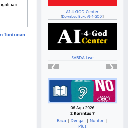
ngalihan
AI-4-GOD Center
[
Download Buku AI-4-GOD!
]
am Tuntunan
SABDA Live
❮
❯
06 Agu 2026
2 Korintus 7
Baca
|
Dengar
|
Nonton
|
Plus