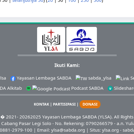
a 50
|
selanjutnya 50
) (
20
|
50
|
100
|
250
|
500
)
Ikuti Kami:
lsa
Yayasan Lembaga SABDA
sabda_ylsa
S
A Alkitab
Podcast SABDA
Slidesha
KONTAK
|
PARTISIPASI
|
DONASI
� 2021-
20262025
Yayasan Lembaga SABDA (YLSA).
All Right
Cabang Pasar Legi Solo - No. Rekening: 0790266579 - a.n. Yuli
0881-2979-100
| Email:
ylsa@sabda.org
| Situs:
ylsa.org
-
sabd