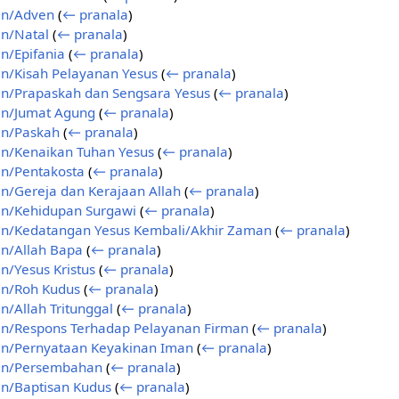
an/Adven
(
← pranala
)
n/Natal
(
← pranala
)
n/Epifania
(
← pranala
)
n/Kisah Pelayanan Yesus
(
← pranala
)
n/Prapaskah dan Sengsara Yesus
(
← pranala
)
an/Jumat Agung
(
← pranala
)
an/Paskah
(
← pranala
)
n/Kenaikan Tuhan Yesus
(
← pranala
)
n/Pentakosta
(
← pranala
)
n/Gereja dan Kerajaan Allah
(
← pranala
)
an/Kehidupan Surgawi
(
← pranala
)
an/Kedatangan Yesus Kembali/Akhir Zaman
(
← pranala
)
n/Allah Bapa
(
← pranala
)
n/Yesus Kristus
(
← pranala
)
an/Roh Kudus
(
← pranala
)
n/Allah Tritunggal
(
← pranala
)
an/Respons Terhadap Pelayanan Firman
(
← pranala
)
an/Pernyataan Keyakinan Iman
(
← pranala
)
an/Persembahan
(
← pranala
)
n/Baptisan Kudus
(
← pranala
)