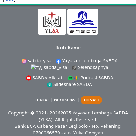
Ikuti Kami:
sabda_ylsa
Yayasan Lembaga SABDA
sabda_ylsa
Selengkapnya
SABDA Alkitab
Podcast SABDA
Slideshare SABDA
KONTAK
|
PARTISIPASI
|
DONASI
Copyright
� 2021-
20262025
Yayasan Lembaga SABDA
(YLSA).
All Rights Reserved.
Bank BCA Cabang Pasar Legi Solo - No. Rekening:
0790266579 - a.n. Yulia Oeniyati