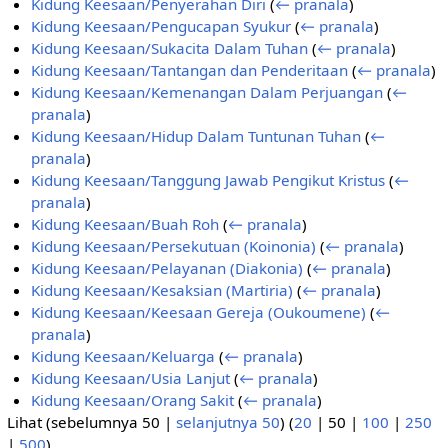
Kidung Keesaan/Penyerahan Diri
(
← pranala
)
Kidung Keesaan/Pengucapan Syukur
(
← pranala
)
Kidung Keesaan/Sukacita Dalam Tuhan
(
← pranala
)
Kidung Keesaan/Tantangan dan Penderitaan
(
← pranala
)
Kidung Keesaan/Kemenangan Dalam Perjuangan
(
←
pranala
)
Kidung Keesaan/Hidup Dalam Tuntunan Tuhan
(
←
pranala
)
Kidung Keesaan/Tanggung Jawab Pengikut Kristus
(
←
pranala
)
Kidung Keesaan/Buah Roh
(
← pranala
)
Kidung Keesaan/Persekutuan (Koinonia)
(
← pranala
)
Kidung Keesaan/Pelayanan (Diakonia)
(
← pranala
)
Kidung Keesaan/Kesaksian (Martiria)
(
← pranala
)
Kidung Keesaan/Keesaan Gereja (Oukoumene)
(
←
pranala
)
Kidung Keesaan/Keluarga
(
← pranala
)
Kidung Keesaan/Usia Lanjut
(
← pranala
)
Kidung Keesaan/Orang Sakit
(
← pranala
)
Lihat (
sebelumnya 50
|
selanjutnya 50
) (
20
|
50
|
100
|
250
|
500
)