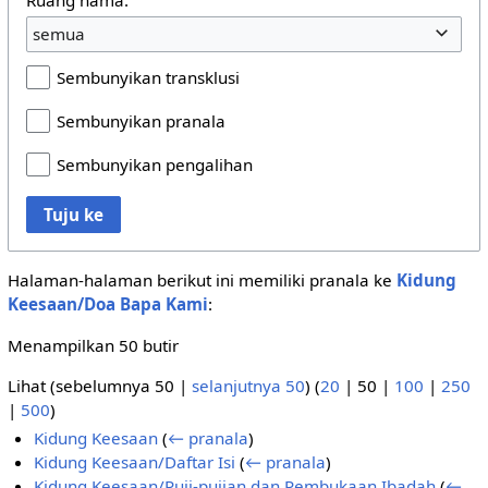
semua
Sembunyikan transklusi
Sembunyikan pranala
Sembunyikan pengalihan
Tuju ke
Halaman-halaman berikut ini memiliki pranala ke
Kidung
Keesaan/Doa Bapa Kami
:
Menampilkan 50 butir
Lihat (
sebelumnya 50
|
selanjutnya 50
) (
20
|
50
|
100
|
250
|
500
)
Kidung Keesaan
(
← pranala
)
Kidung Keesaan/Daftar Isi
(
← pranala
)
Kidung Keesaan/Puji-pujian dan Pembukaan Ibadah
(
←