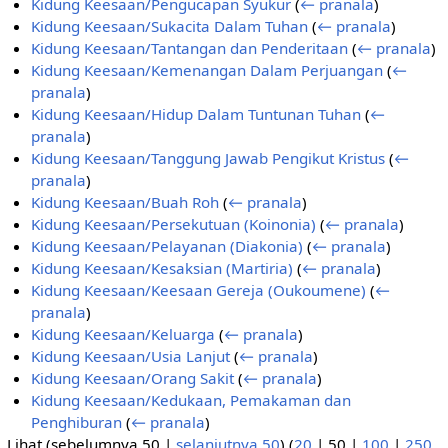
Kidung Keesaan/Pengucapan Syukur
(
← pranala
)
Kidung Keesaan/Sukacita Dalam Tuhan
(
← pranala
)
Kidung Keesaan/Tantangan dan Penderitaan
(
← pranala
)
Kidung Keesaan/Kemenangan Dalam Perjuangan
(
←
pranala
)
Kidung Keesaan/Hidup Dalam Tuntunan Tuhan
(
←
pranala
)
Kidung Keesaan/Tanggung Jawab Pengikut Kristus
(
←
pranala
)
Kidung Keesaan/Buah Roh
(
← pranala
)
Kidung Keesaan/Persekutuan (Koinonia)
(
← pranala
)
Kidung Keesaan/Pelayanan (Diakonia)
(
← pranala
)
Kidung Keesaan/Kesaksian (Martiria)
(
← pranala
)
Kidung Keesaan/Keesaan Gereja (Oukoumene)
(
←
pranala
)
Kidung Keesaan/Keluarga
(
← pranala
)
Kidung Keesaan/Usia Lanjut
(
← pranala
)
Kidung Keesaan/Orang Sakit
(
← pranala
)
Kidung Keesaan/Kedukaan, Pemakaman dan
Penghiburan
(
← pranala
)
Lihat (
sebelumnya 50
|
selanjutnya 50
) (
20
|
50
|
100
|
250