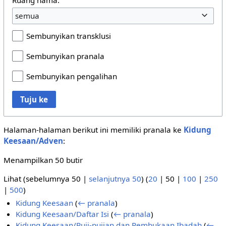
semua
Sembunyikan transklusi
Sembunyikan pranala
Sembunyikan pengalihan
Tuju ke
Halaman-halaman berikut ini memiliki pranala ke
Kidung
Keesaan/Adven
:
Menampilkan 50 butir
Lihat (
sebelumnya 50
|
selanjutnya 50
) (
20
|
50
|
100
|
250
|
500
)
Kidung Keesaan
(
← pranala
)
Kidung Keesaan/Daftar Isi
(
← pranala
)
Kidung Keesaan/Puji-pujian dan Pembukaan Ibadah
(
←