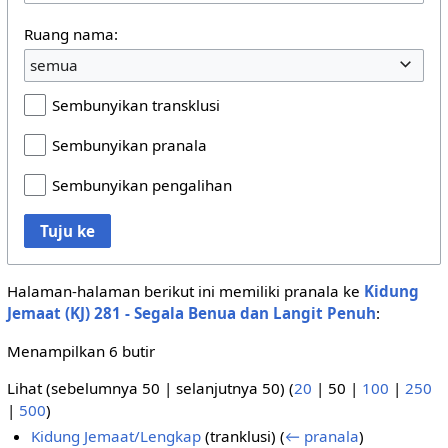
Ruang nama:
semua
Sembunyikan transklusi
Sembunyikan pranala
Sembunyikan pengalihan
Tuju ke
Halaman-halaman berikut ini memiliki pranala ke
Kidung
Jemaat (KJ) 281 - Segala Benua dan Langit Penuh
:
Menampilkan 6 butir
Lihat (
sebelumnya 50
|
selanjutnya 50
) (
20
|
50
|
100
|
250
|
500
)
Kidung Jemaat/Lengkap
(tranklusi)
(
← pranala
)