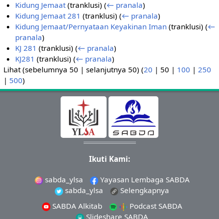
Kidung Jemaat
(tranklusi)
(
← pranala
)
Kidung Jemaat 281
(tranklusi)
(
← pranala
)
Kidung Jemaat/Pernyataan Keyakinan Iman
(tranklusi)
(
←
pranala
)
KJ 281
(tranklusi)
(
← pranala
)
KJ281
(tranklusi)
(
← pranala
)
Lihat (
sebelumnya 50
|
selanjutnya 50
) (
20
|
50
|
100
|
250
|
500
)
Ikuti Kami:
sabda_ylsa
Yayasan Lembaga SABDA
sabda_ylsa
Selengkapnya
SABDA Alkitab
Podcast SABDA
Slideshare SABDA