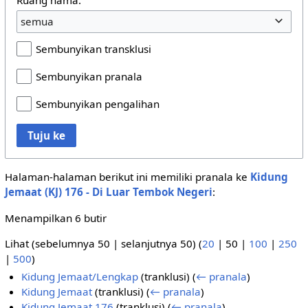
semua
Sembunyikan transklusi
Sembunyikan pranala
Sembunyikan pengalihan
Tuju ke
Halaman-halaman berikut ini memiliki pranala ke
Kidung
Jemaat (KJ) 176 - Di Luar Tembok Negeri
:
Menampilkan 6 butir
Lihat (
sebelumnya 50
|
selanjutnya 50
) (
20
|
50
|
100
|
250
|
500
)
Kidung Jemaat/Lengkap
(tranklusi)
(
← pranala
)
Kidung Jemaat
(tranklusi)
(
← pranala
)
Kidung Jemaat 176
(tranklusi)
(
← pranala
)