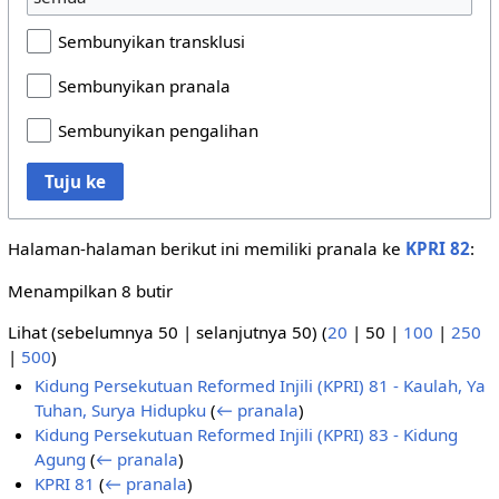
Sembunyikan transklusi
Sembunyikan pranala
Sembunyikan pengalihan
Tuju ke
Halaman-halaman berikut ini memiliki pranala ke
KPRI 82
:
Menampilkan 8 butir
Lihat (
sebelumnya 50
|
selanjutnya 50
) (
20
|
50
|
100
|
250
|
500
)
Kidung Persekutuan Reformed Injili (KPRI) 81 - Kaulah, Ya
Tuhan, Surya Hidupku
(
← pranala
)
Kidung Persekutuan Reformed Injili (KPRI) 83 - Kidung
Agung
(
← pranala
)
KPRI 81
(
← pranala
)