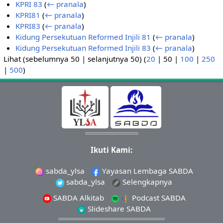
KPRI 83
(
← pranala
)
KPRI81
(
← pranala
)
KPRI83
(
← pranala
)
Kidung Persekutuan Reformed Injili 81
(
← pranala
)
Kidung Persekutuan Reformed Injili 83
(
← pranala
)
Lihat (
sebelumnya 50
|
selanjutnya 50
) (
20
|
50
|
100
|
250
|
500
)
Ikuti Kami:
sabda_ylsa
Yayasan Lembaga SABDA
sabda_ylsa
Selengkapnya
SABDA Alkitab
Podcast SABDA
Slideshare SABDA