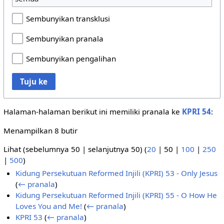
Sembunyikan transklusi
Sembunyikan pranala
Sembunyikan pengalihan
Tuju ke
Halaman-halaman berikut ini memiliki pranala ke
KPRI 54
:
Menampilkan 8 butir
Lihat (
sebelumnya 50
|
selanjutnya 50
) (
20
|
50
|
100
|
250
|
500
)
Kidung Persekutuan Reformed Injili (KPRI) 53 - Only Jesus
(
← pranala
)
Kidung Persekutuan Reformed Injili (KPRI) 55 - O How He
Loves You and Me!
(
← pranala
)
KPRI 53
(
← pranala
)