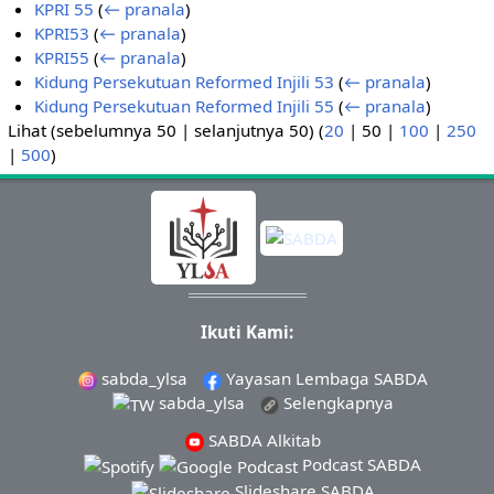
KPRI 55
(
← pranala
)
KPRI53
(
← pranala
)
KPRI55
(
← pranala
)
Kidung Persekutuan Reformed Injili 53
(
← pranala
)
Kidung Persekutuan Reformed Injili 55
(
← pranala
)
Lihat (
sebelumnya 50
|
selanjutnya 50
) (
20
|
50
|
100
|
250
|
500
)
Ikuti Kami:
sabda_ylsa
Yayasan Lembaga SABDA
sabda_ylsa
Selengkapnya
SABDA Alkitab
Podcast SABDA
Slideshare SABDA