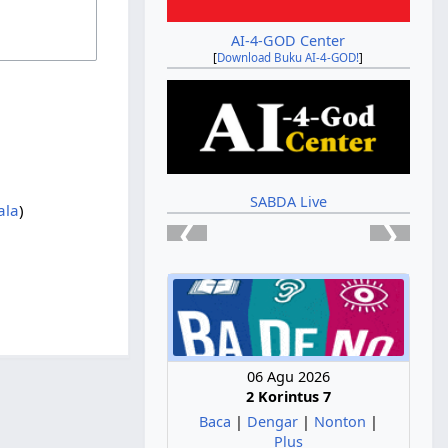
AI-4-GOD Center
[
Download Buku AI-4-GOD!
]
SABDA Live
ala
)
❮
❯
06 Agu 2026
2 Korintus 7
Baca
|
Dengar
|
Nonton
|
Plus