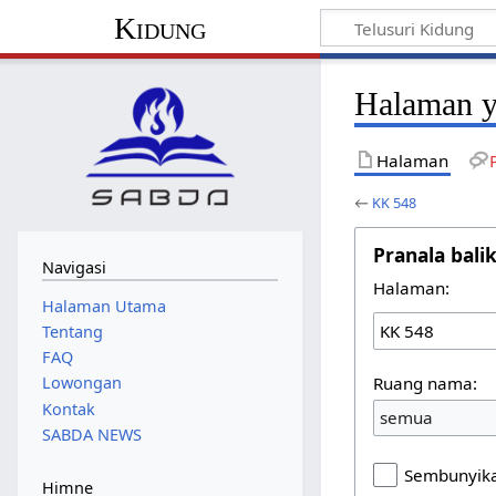
Kidung
Halaman y
Halaman
←
KK 548
Pranala bali
Navigasi
Halaman:
Halaman Utama
Tentang
FAQ
Ruang nama:
Lowongan
Kontak
semua
SABDA NEWS
Sembunyika
Himne