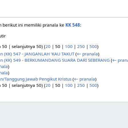
berikut ini memiliki pranala ke
KK 548
:
tir
a 50
|
selanjutnya 50
) (
20
|
50
|
100
|
250
|
500
)
n (KK) 547 - JANGANLAH ‘KAU TAKUT
(
← pranala
)
an (KK) 549 - BERKUMANDANG SUARA DARI SEBERANG
(
← pran
nala
)
nala
)
n/Tanggung Jawab Pengikut Kristus
(
← pranala
)
a 50
|
selanjutnya 50
) (
20
|
50
|
100
|
250
|
500
)