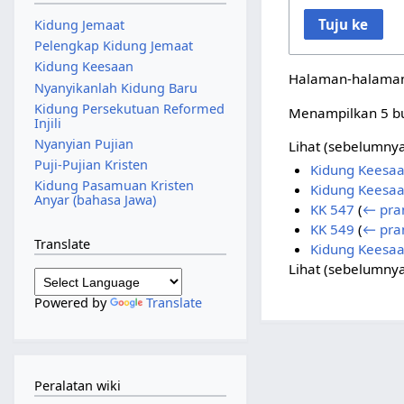
Tuju ke
Kidung Jemaat
Pelengkap Kidung Jemaat
Kidung Keesaan
Halaman-halaman 
Nyanyikanlah Kidung Baru
Kidung Persekutuan Reformed
Menampilkan 5 bu
Injili
Nyanyian Pujian
Lihat (
sebelumny
Puji-Pujian Kristen
Kidung Keesaa
Kidung Pasamuan Kristen
Kidung Keesa
Anyar (bahasa Jawa)
KK 547
(
← pra
KK 549
(
← pra
Translate
Kidung Keesaa
Lihat (
sebelumny
Powered by
Translate
Peralatan wiki