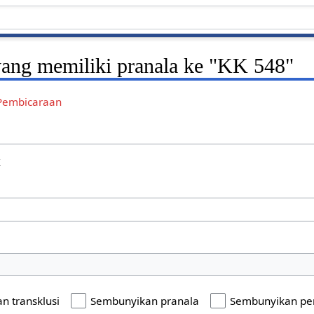
ang memiliki pranala ke "KK 548"
Pembicaraan
k
n transklusi
Sembunyikan pranala
Sembunyikan pe