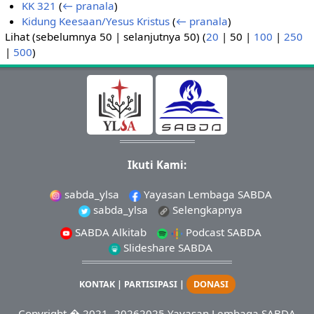
KK 321
(
← pranala
)
Kidung Keesaan/Yesus Kristus
(
← pranala
)
Lihat (
sebelumnya 50
|
selanjutnya 50
) (
20
|
50
|
100
|
250
|
500
)
Ikuti Kami:
sabda_ylsa
Yayasan Lembaga SABDA
sabda_ylsa
Selengkapnya
SABDA Alkitab
Podcast SABDA
Slideshare SABDA
KONTAK
|
PARTISIPASI
|
DONASI
Copyright
� 2021-
20262025
Yayasan Lembaga SABDA