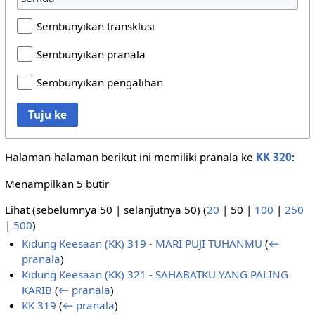
Sembunyikan transklusi
Sembunyikan pranala
Sembunyikan pengalihan
Tuju ke
Halaman-halaman berikut ini memiliki pranala ke
KK 320
:
Menampilkan 5 butir
Lihat (
sebelumnya 50
|
selanjutnya 50
) (
20
|
50
|
100
|
250
|
500
)
Kidung Keesaan (KK) 319 - MARI PUJI TUHANMU
(
←
pranala
)
Kidung Keesaan (KK) 321 - SAHABATKU YANG PALING
KARIB
(
← pranala
)
KK 319
(
← pranala
)