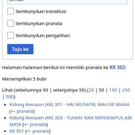
Sembunyikan transklusi
Sembunyikan pranala
Sembunyikan pengalihan
Tuju ke
Halaman-halaman berikut ini memiliki pranala ke
KK 302
:
Menampilkan 5 butir
Lihat (
sebelumnya 50
|
selanjutnya 50
) (
20
|
50
|
100
|
250
|
500
)
Kidung Keesaan (KK) 301 - HAI MUSAFIR, MAU KE MANA
(
← pranala
)
Kidung Keesaan (KK) 303 - TUHAN ‘KAN MENGHAPUS AIR
MATA
(
← pranala
)
KK 301
(
← pranala
)