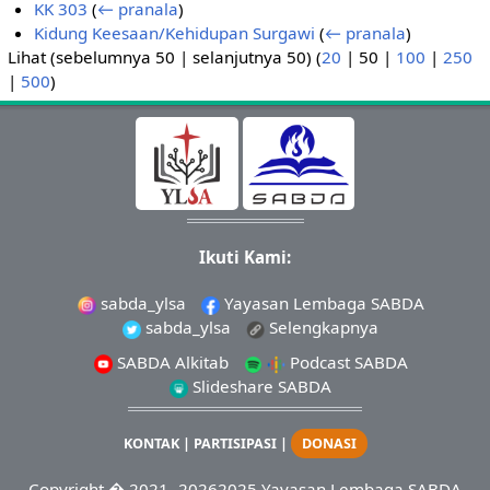
KK 303
(
← pranala
)
Kidung Keesaan/Kehidupan Surgawi
(
← pranala
)
Lihat (
sebelumnya 50
|
selanjutnya 50
) (
20
|
50
|
100
|
250
|
500
)
Ikuti Kami:
sabda_ylsa
Yayasan Lembaga SABDA
sabda_ylsa
Selengkapnya
SABDA Alkitab
Podcast SABDA
Slideshare SABDA
KONTAK
|
PARTISIPASI
|
DONASI
Copyright
� 2021-
20262025
Yayasan Lembaga SABDA