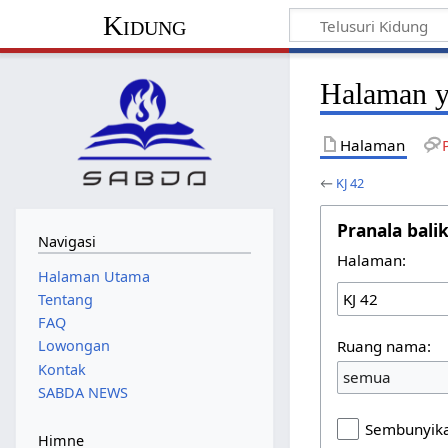
Kidung
Halaman y
Halaman
←
KJ 42
Pranala bali
Navigasi
Halaman:
Halaman Utama
Tentang
FAQ
Ruang nama:
Lowongan
Kontak
semua
SABDA NEWS
Sembunyika
Himne