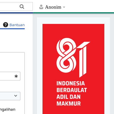
Anonim
Bantuan
ngalihan