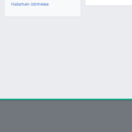
Halaman istimewa