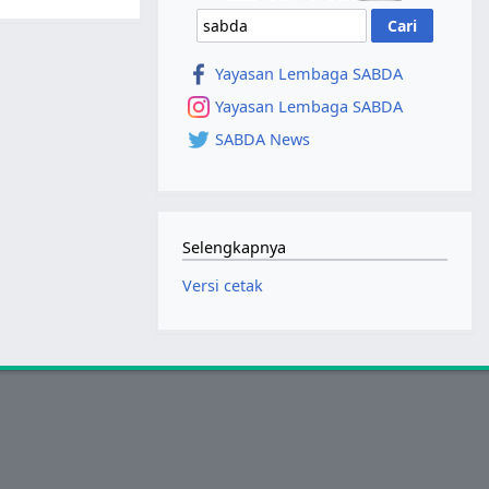
Yayasan Lembaga SABDA
Yayasan Lembaga SABDA
SABDA News
Selengkapnya
Versi cetak