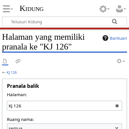
Kidung
Halaman yang memiliki
Bantuan
pranala ke "KJ 126"
←
KJ 126
Pranala balik
Halaman:
Ruang nama:
semua