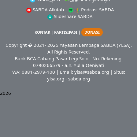
SABDA Alkitab
Podcast SABDA
Slideshare SABDA
KONTAK
|
PARTISIPASI
|
DONASI
Copyright
� 2021-
2025
Yayasan Lembaga SABDA (YLSA).
All Rights Reserved.
Bank BCA Cabang Pasar Legi Solo - No. Rekening:
0790266579 - a.n. Yulia Oeniyati
WA:
0881-2979-100
| Email:
ylsa@sabda.org
| Situs:
ylsa.org
-
sabda.org
2026