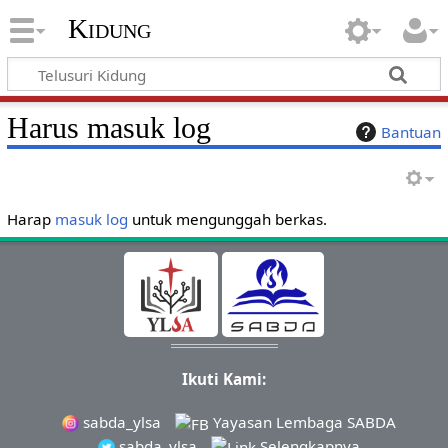
Kidung
Harus masuk log
Bantuan
Harap
masuk log
untuk mengunggah berkas.
Ikuti Kami:
sabda_ylsa
Yayasan Lembaga SABDA
sabda_ylsa
Selengkapnya