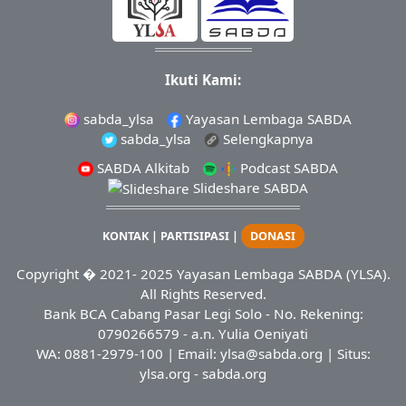
Ikuti Kami:
sabda_ylsa
Yayasan Lembaga SABDA
sabda_ylsa
Selengkapnya
SABDA Alkitab
Podcast SABDA
Slideshare SABDA
KONTAK
|
PARTISIPASI
|
DONASI
Copyright
� 2021-
2025
Yayasan Lembaga SABDA (YLSA).
All Rights Reserved.
Bank BCA Cabang Pasar Legi Solo - No. Rekening:
0790266579 - a.n. Yulia Oeniyati
WA:
0881-2979-100
| Email:
ylsa@sabda.org
| Situs:
ylsa.org
-
sabda.org